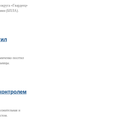
 округа «Гвардеец»
тами (БПЛА).
тил
ьниченко посетил
льницы.
 контролем
олжительная и
стом.