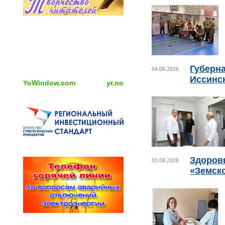
Губерн
04.08.2026
Иссинс
YoWindow.com
yr.no
Здоровь
03.08.2026
«Земск