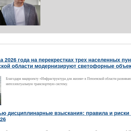
а 2026 года на перекрестках трех населенных пу
ской области модернизируют светофорные объе
Благодаря нацпроекту «Инфраструктура для жизни» в Пензенской области развива
интеллектуальную транспортную систему.
ью дисциплинарные взыскания: правила и риски 
026