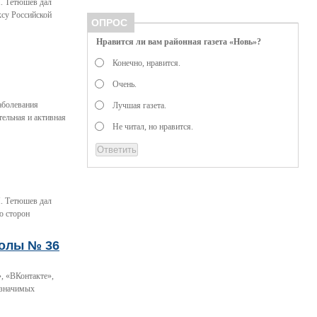
. Тетюшев дал
ксу Российской
ОПРОС
Нравится ли вам районная газета «Новь»?
Конечно, нравится.
Очень.
заболевания
Лучшая газета.
ельная и активная
Не читал, но нравится.
. Тетюшев дал
ю сторон
колы № 36
, «ВКонтакте»,
 значимых