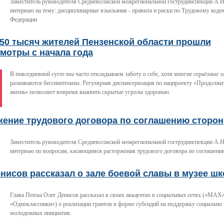
Заместитель руководителя Средневолжской межрегиональной гострудинспекции А.Н
интервью на тему: дисциплинарные взыскания - правила и риски по Трудовому коде
Федерации
350 тысяч жителей Пензенской области прошли
мотры с начала года
В повседневной суете мы часто откладываем заботу о себе, хотя многие серьёзные 
развиваются бессимптомно. Регулярная диспансеризация по нацпроекту «Продолжит
жизнь» позволяет вовремя выявить скрытые угрозы здоровью.
жение трудового договора по соглашению сторон
Заместитель руководителя Средневолжской межрегиональной гострудинспекции А.Н
интервью по вопросам, касающимся расторжения трудового договора по соглашени
нисов рассказал о зале боевой славы в музее ш
Глава Пензы Олег Денисов рассказал в своих аккаунтах в социальных сетях («МАХ»
«Одноклассники») о реализации грантов в форме субсидий на поддержку социально
молодежных инициатив.