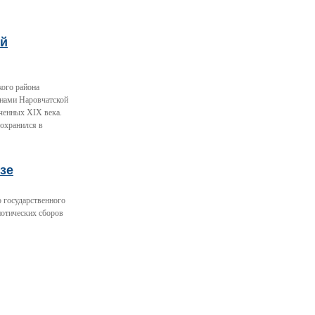
ый
кого района
енами Наровчатской
ченных XIX века.
сохранился в
зе
 государственного
иотических сборов