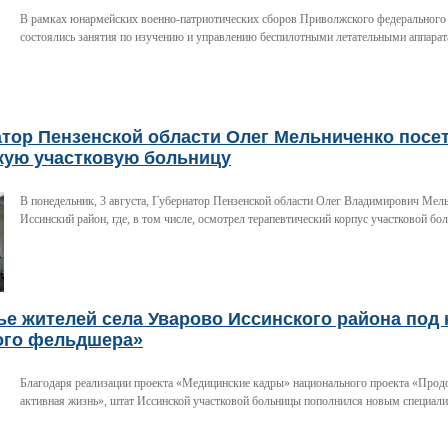
В рамках юнармейских военно-патриотических сборов Приволжского федерального
состоялись занятия по изучению и управлению беспилотными летательными аппара
атор Пензенской области Олег Мельниченко посе
кую участковую больницу
В понедельник, 3 августа, Губернатор Пензенской области Олег Владимирович Мел
Иссинский район, где, в том числе, осмотрел терапевтический корпус участковой бо
е жителей села Уварово Иссинского района под
ого фельдшера»
Благодаря реализации проекта «Медицинские кадры» национального проекта «Прод
активная жизнь», штат Иссинской участковой больницы пополнился новым специали