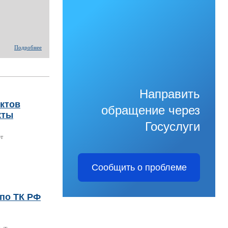
Подробнее
Направить
нктов
обращение через
кты
Госуслуги
ют
Сообщить о проблеме
по ТК РФ