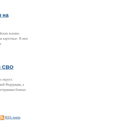
ы на
йских военно-
я карточка». В нем
и.
и СВО
о округа
кой Федерации, а
ветеранами боевых
RSS-лента