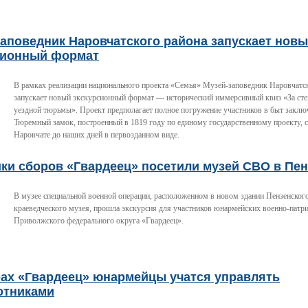
аповедник Наровчатского района запускает нов
сионный формат
В рамках реализации национального проекта «Семья» Музей-заповедник Наровчатс
запускает новый экскурсионный формат — исторический иммерсивный квиз «За ст
уездной тюрьмы». Проект предполагает полное погружение участников в быт заклю
Тюремный замок, построенный в 1819 году по единому государственному проекту, 
Наровчате до наших дней в первозданном виде.
ки сборов «Гвардеец» посетили музей СВО в Пен
В музее специальной военной операции, расположенном в новом здании Пензенского
краеведческого музея, прошла экскурсия для участников юнармейских военно-патр
Приволжского федерального округа «Гвардеец».
рах «Гвардеец» юнармейцы учатся управлять
отниками