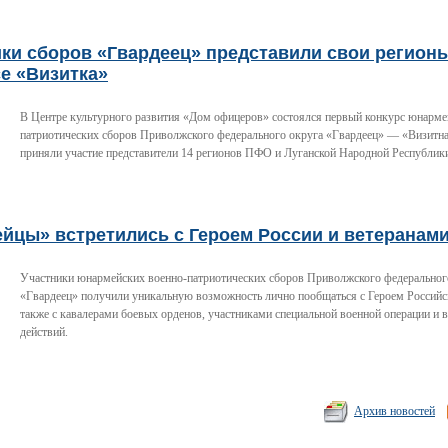
ки сборов «Гвардеец» представили свои регион
е «Визитка»
В Центре культурного развития «Дом офицеров» состоялся первый конкурс юнарме
патриотических сборов Приволжского федерального округа «Гвардеец» — «Визитна
приняли участие представители 14 регионов ПФО и Луганской Народной Республик
ейцы» встретились с Героем России и ветеранам
Участники юнармейских военно-патриотических сборов Приволжского федеральног
«Гвардеец» получили уникальную возможность лично пообщаться с Героем Российс
также с кавалерами боевых орденов, участниками специальной военной операции и 
действий.
Архив новостей