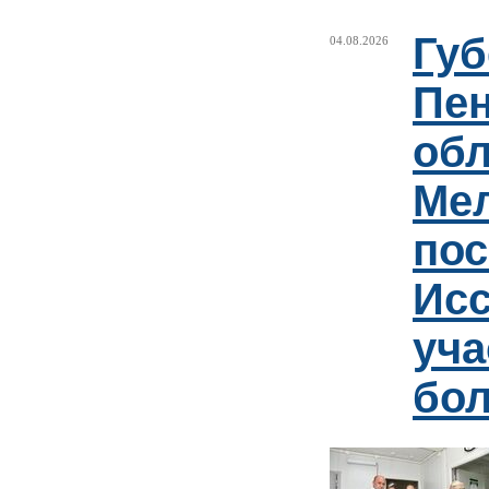
Губ
04.08.2026
Пен
обл
Ме
пос
Ис
уча
бо