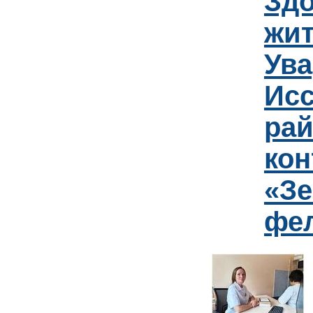
Зд
жит
Ув
Исс
рай
кон
«Зе
фе