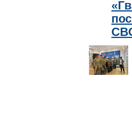
«Гв
пос
СВО