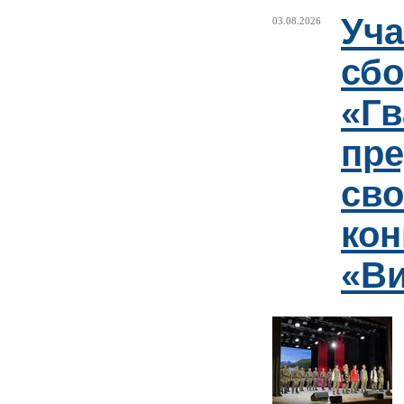
Уча
03.08.2026
сб
«Гв
пр
сво
кон
«Ви