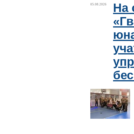
На 
05.08.2026
«Гв
юн
уча
упр
бе