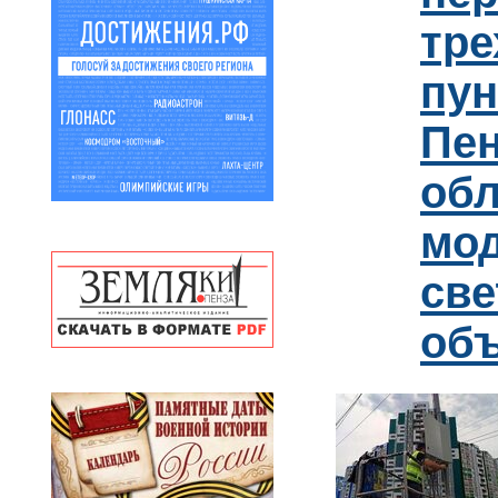
тре
пун
Пен
обл
мо
св
об