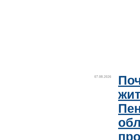
Поч
07.08.2026
жи
Пен
об
пр