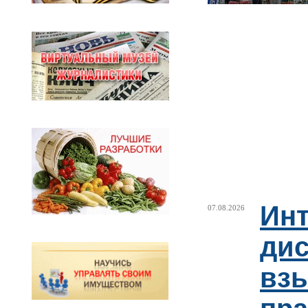
Ин
07.08.2026
ди
взы