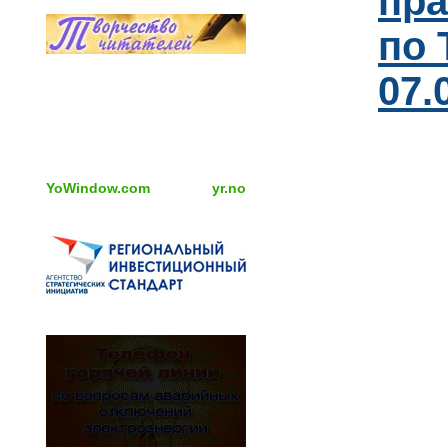
пра
по 
07.
YoWindow.com
yr.no