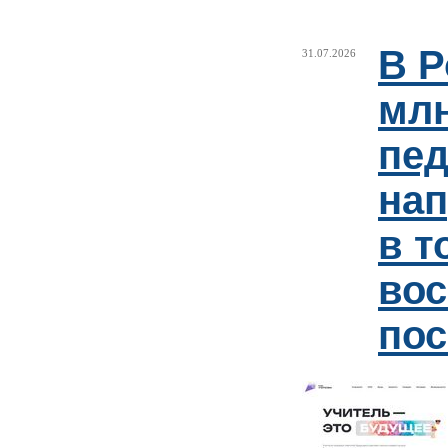
В Р
31.07.2026
млн
пед
нап
в т
вос
по