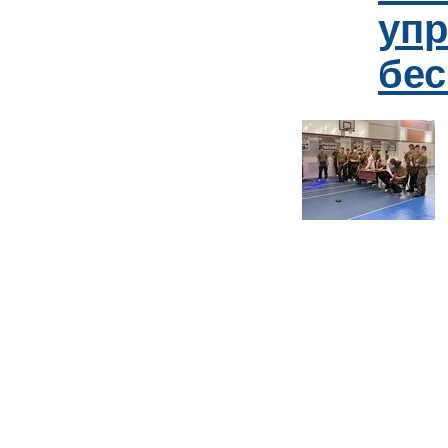
упр
бе