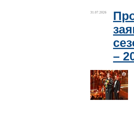
Про
31.07.2026
зая
сез
– 2