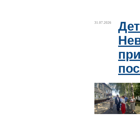
Дет
31.07.2026
Нев
пр
пос