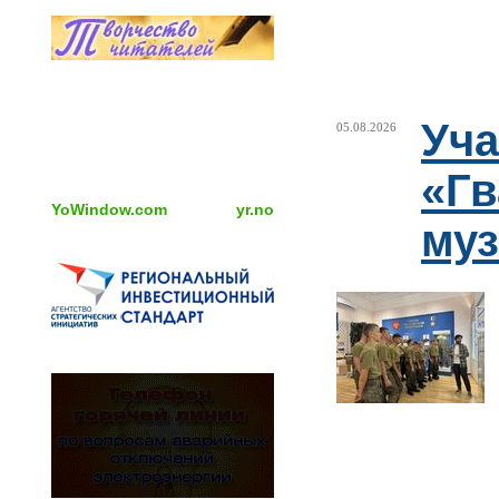
Уча
05.08.2026
«Гв
YoWindow.com
yr.no
муз