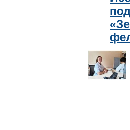
под
«Зе
фе