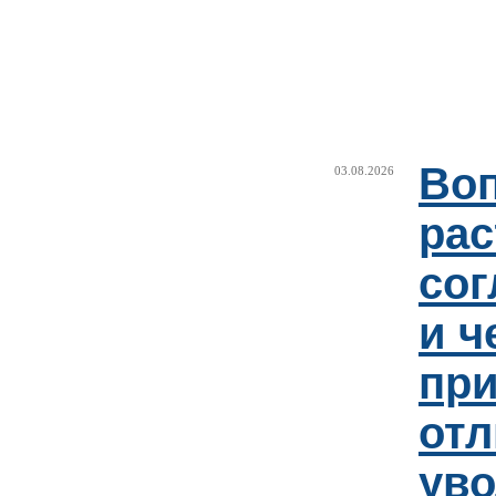
Воп
03.08.2026
рас
сог
и ч
пр
отл
уво