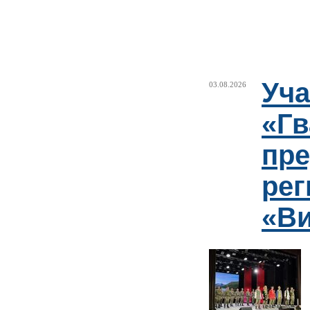
Уча
03.08.2026
«Гв
пре
рег
«Ви