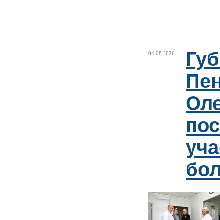
Губ
04.08.2026
Пен
Оле
пос
уча
бо