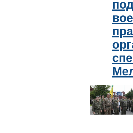
под
вое
пр
орг
спе
Ме