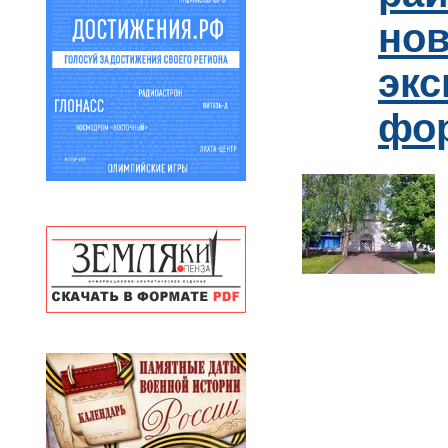
но
эк
фо