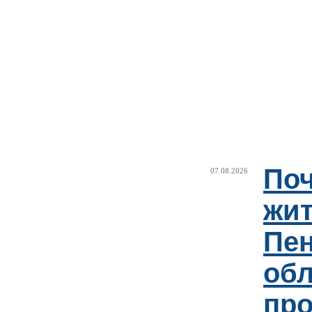
Поч
07.08.2026
жи
Пен
об
пр