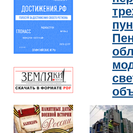
тре
пун
Пен
обл
мо
св
об