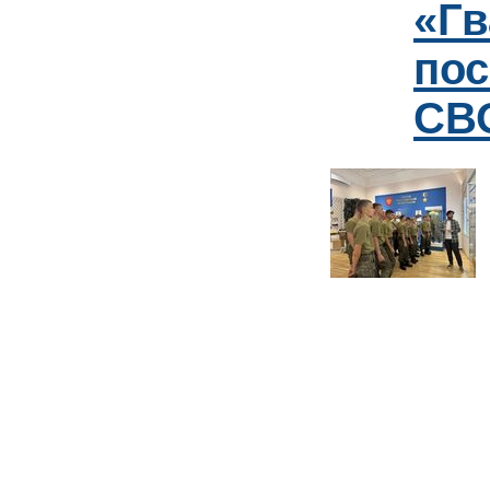
«Гв
пос
СВО