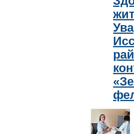
Зд
жит
Ув
Исс
рай
кон
«Зе
фе