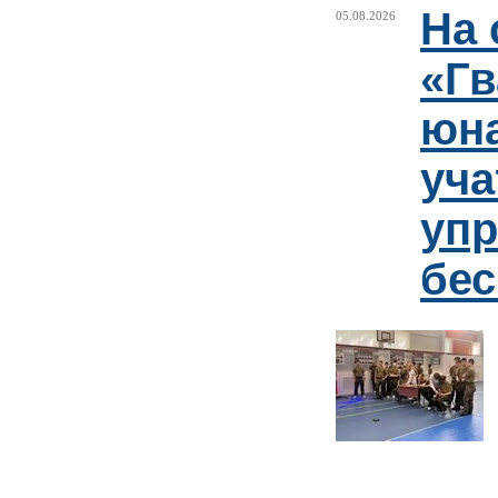
На 
05.08.2026
«Гв
юн
уча
упр
бе