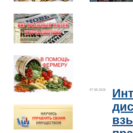
Ин
07.08.2026
ди
взы