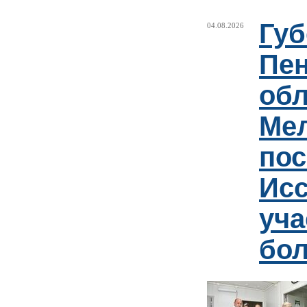
Губ
04.08.2026
Пен
обл
Ме
пос
Ис
уча
бо