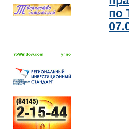
пра
по 
07.
YoWindow.com
yr.no