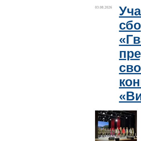
Уча
03.08.2026
сб
«Гв
пр
сво
кон
«Ви