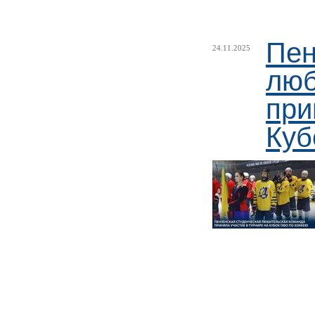
Пен
24.11.2025
люб
при
Куб