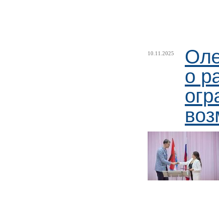
Оле
10.11.2025
о р
огр
воз