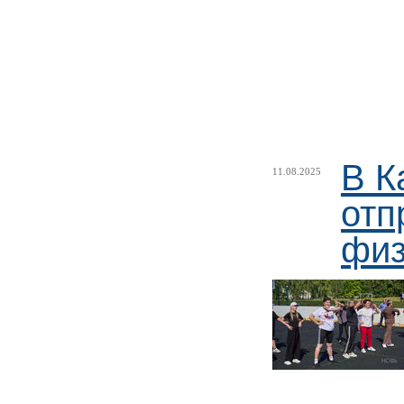
В К
11.08.2025
отп
физ