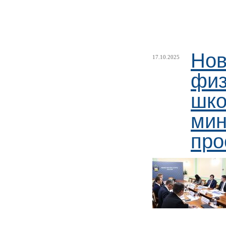
Нов
17.10.2025
физ
шко
мин
про