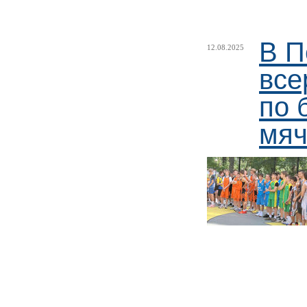
В П
12.08.2025
все
по 
мяч