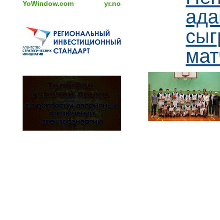
YoWindow.com
yr.no
ада
сыг
мат