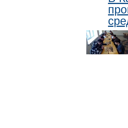
про
сре