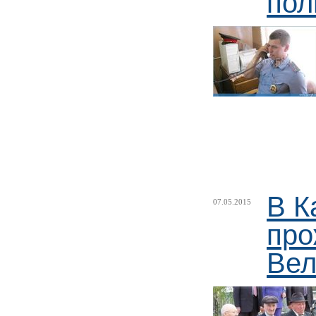
пол
В К
07.05.2015
про
Вел