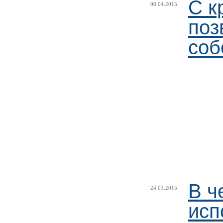
С к
08.04.2015
поз
соб
В ч
24.03.2015
исп