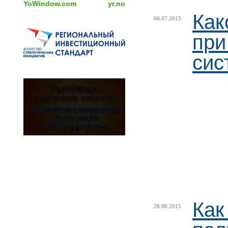
YoWindow.com
yr.no
Как
06.07.2015
при
сис
Как
26.06.2015