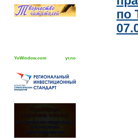
пра
по 
07.
YoWindow.com
yr.no