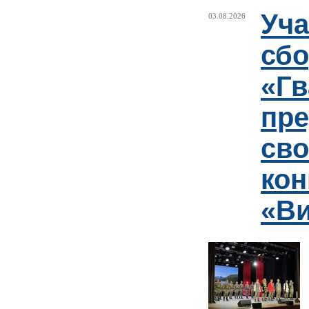
Уча
03.08.2026
сб
«Гв
пр
сво
кон
«Ви