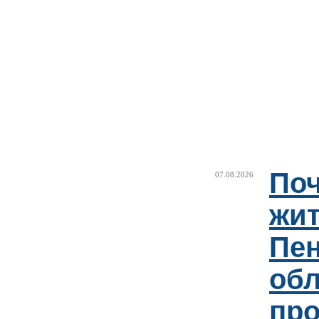
Поч
07.08.2026
жи
Пен
об
пр