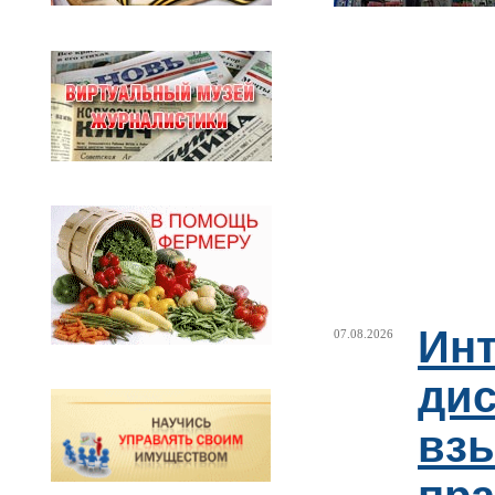
Ин
07.08.2026
ди
взы