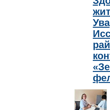
Зд
жит
Ув
Исс
рай
кон
«Зе
фе