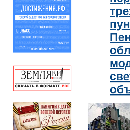
тре
пун
Пен
обл
мо
св
об