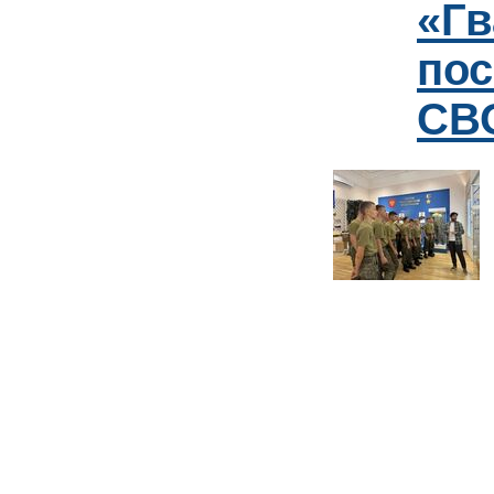
«Гв
пос
СВО