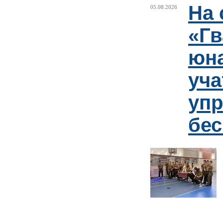
На 
05.08.2026
«Гв
юн
уча
упр
бе