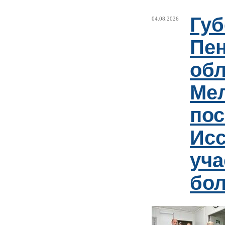
Губ
04.08.2026
Пен
обл
Ме
пос
Ис
уча
бо