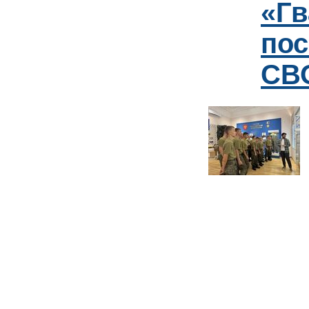
«Гв
пос
СВО