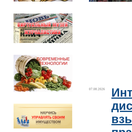
Ин
07.08.2026
ди
взы