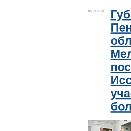
Губ
04.08.2026
Пен
обл
Ме
пос
Ис
уча
бо