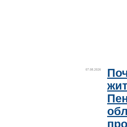
Поч
07.08.2026
жи
Пен
об
пр