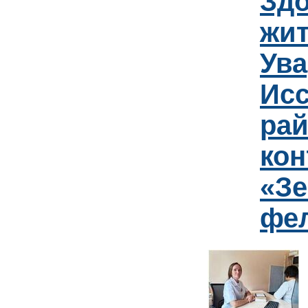
Зд
жит
Ув
Исс
рай
кон
«Зе
фе