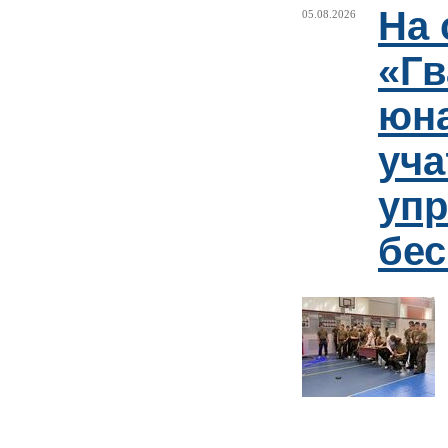
На 
05.08.2026
«Гв
юн
уча
упр
бе