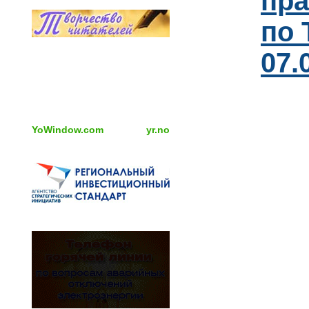
пра
по 
07.
YoWindow.com
yr.no