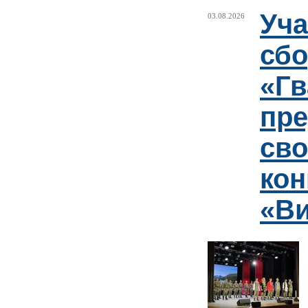
Уча
03.08.2026
сб
«Гв
пр
сво
кон
«Ви