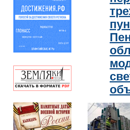
тре
пун
Пен
обл
мо
св
об