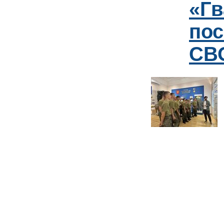
«Гв
пос
СВО