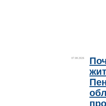
Поч
07.08.2026
жи
Пен
об
пр