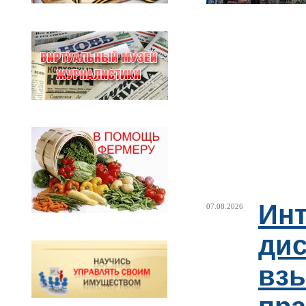
Ин
07.08.2026
ди
взы