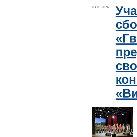
Уча
03.08.2026
сб
«Гв
пр
сво
кон
«Ви