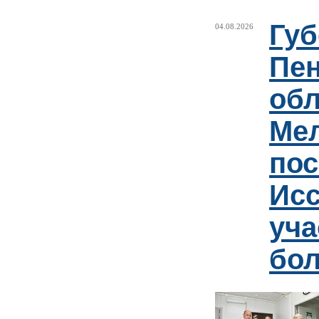
Губ
04.08.2026
Пен
обл
Ме
пос
Ис
уча
бо