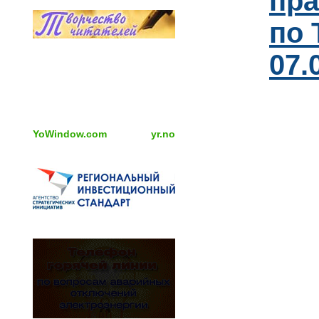
пра
по 
07.
YoWindow.com
yr.no