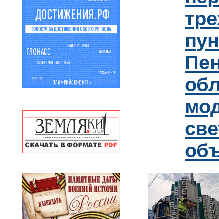
тре
пун
Пен
обл
мо
св
об