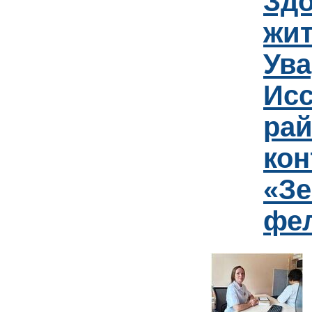
Зд
жит
Ув
Исс
рай
кон
«Зе
фе