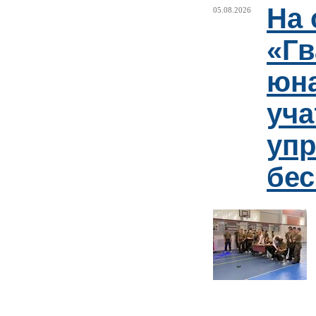
На 
05.08.2026
«Гв
юн
уча
упр
бе