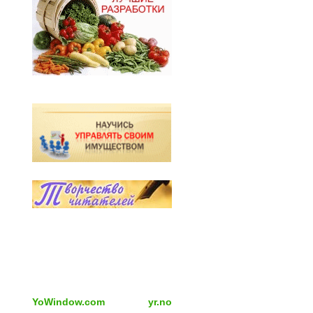
YoWindow.com
yr.no