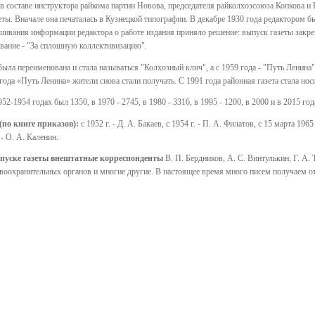
 в составе инструктора райкома партии Новова, председателя райколхозсоюза Копкова и
ы. Вначале она печаталась в Кузнецкой типографии. В декабре 1930 года редактором бы
шивания информации редактора о работе издания приняло решение: выпуск газеты закре
звание - "За сплошную коллективизацию".
 была переименована и стала называться "Колхозный клич", а с 1959 года - "Путь Ленина
года «Путь Ленина» жители снова стали получать. С 1991 года районная газета стала нос
52-1954 годах был 1350, в 1970 - 2745, в 1980 - 3316, в 1995 - 1200, в 2000 и в 2015 го
(по книге приказов):
с 1952 г. - Д. А. Бакаев, с 1954 г. - П. А. Филатов, с 15 марта 1965 
 - О. А. Каленин.
ыпуске газеты внештатные корреспонденты
В. П. Бердников, А. С. Винтулькин, Г. А.
авоохранительных органов и многие другие. В настоящее время много писем получаем о