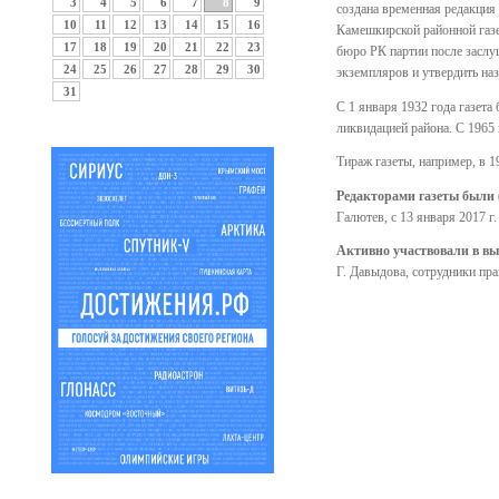
3
4
5
6
7
8
9
создана временная редакция
10
11
12
13
14
15
16
Камешкирской районной газет
17
18
19
20
21
22
23
бюро РК партии после заслу
24
25
26
27
28
29
30
экземпляров и утвердить на
31
С 1 января 1932 года газета
ликвидацией района. С 1965 
Тираж газеты, например, в 19
Редакторами газеты были 
Галютев, с 13 января 2017 г.
Активно участвовали в в
Г. Давыдова, сотрудники пр