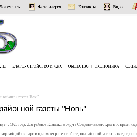
Документы
Фотогалерея
Контакты
Видео
КТЫ
БЛАГОУСТРОЙСТВО И ЖКХ
ОБЩЕСТВО
ЭКОНОМИКА
СОЦИ
ии районной газеты "Новь"
районной газеты "Новь"
ет с 1928 года. Для районов Кузнецкого округа Средневолжского края в то время издав
шкирский райком партии принимает решение об издании районной газеты, выход первого