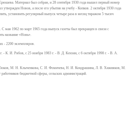
 Ерюшева. Материал был собран, и 28 сентября 1930 года вышел первый номер
л утвержден Новов, а после его убытия на учебу - Копков. 2 октября 1930 года
пить, установить регулярный выпуск четыре раза в месяц тиражом 5 тысяч
". С мая 1962 по март 1965 года выпуск газеты был прекращен в связи с
ить название «Новь».
дах - 2200 экземпляров.
г. - К. И. Рябов, с 25 ноября 1983 г. - В. Д. Кензин, с 6 октября 1998 г. - В. А.
 Тюков, М. Н. Клыченкова, С. И. Фомичева, Н. И. Кондрашина, Л. В. Хижняков, М.
т работников бюджетной сферы, сельских администраций.