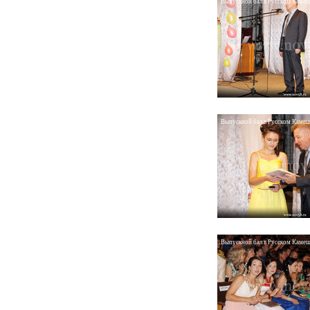
Выпускной бал в Русском Камеш
Выпускной бал в Русском Камеш
Выпускной бал в Русском Камеш