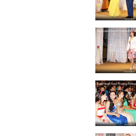
Выпускной бал в Русском Камеш
Выпускной бал в Русском Камеш