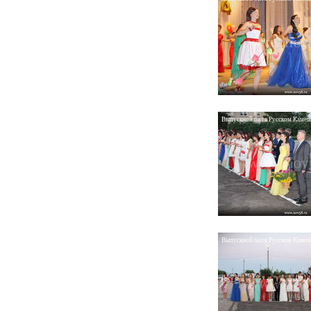
Выпускной бал в Русском Камеш
Выпускной бал в Русском Камеш