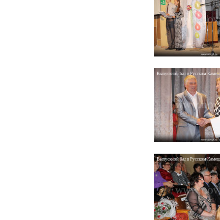
Выпускной бал в Русском Камеш
Выпускной бал в Русском Камеш