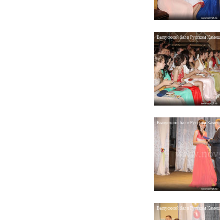
Выпускной бал в Русском Камеш
Выпускной бал в Русском Камеш
Выпускной бал в Русском Камеш