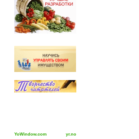
YoWindow.com
yr.no