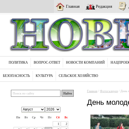
Главная
Редакция
ПОЛИТИКА
ВОПРОС-ОТВЕТ
НОВОСТИ КОМПАНИЙ
НАЦПРОЕ
БЕЗОПАСНОСТЬ
КУЛЬТУРА
СЕЛЬСКОЕ ХОЗЯЙСТВО
Главная
/
Фотогалерея
/ День
День молод
Пн
Вт
Ср
Чт
Пт
Сб
Вс
День молодежи – 2014 | Новь
1
2