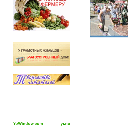
памяти» в Русском Камешкире
YoWindow.com
yr.no