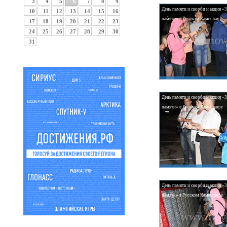
3
4
5
6
7
8
9
День памяти и скорби и акция «
10
11
12
13
14
15
16
памяти» в Русском Камешкире
17
18
19
20
21
22
23
24
25
26
27
28
29
30
31
День памяти и скорби и акция «
памяти» в Русском Камешкире
День памяти и скорби и акция «
памяти» в Русском Камешкире