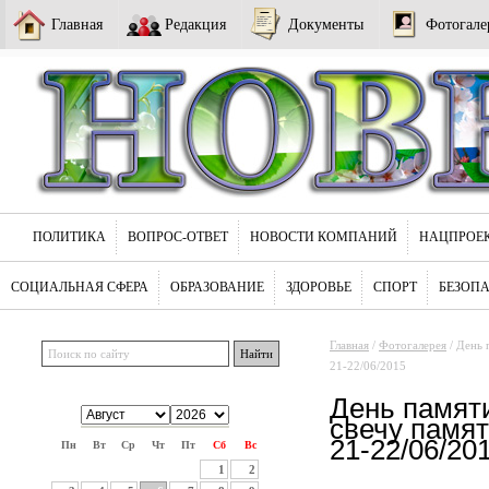
Главная
Редакция
Документы
Фотогале
ПОЛИТИКА
ВОПРОС-ОТВЕТ
НОВОСТИ КОМПАНИЙ
НАЦПРОЕ
СОЦИАЛЬНАЯ СФЕРА
ОБРАЗОВАНИЕ
ЗДОРОВЬЕ
СПОРТ
БЕЗОП
Главная
/
Фотогалерея
/ День 
21-22/06/2015
День памяти
свечу памят
21-22/06/20
Пн
Вт
Ср
Чт
Пт
Сб
Вс
1
2