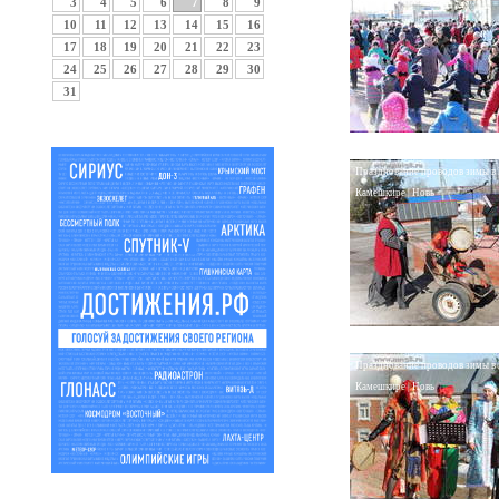
3
4
5
6
7
8
9
10
11
12
13
14
15
16
17
18
19
20
21
22
23
24
25
26
27
28
29
30
31
Празднование проводов зимы в
Камешкире | Новь
Празднование проводов зимы в
Камешкире | Новь