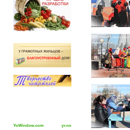
Празднование проводов зимы в
Камешкире | Новь
Празднование проводов зимы в
Камешкире | Новь
YoWindow.com
yr.no