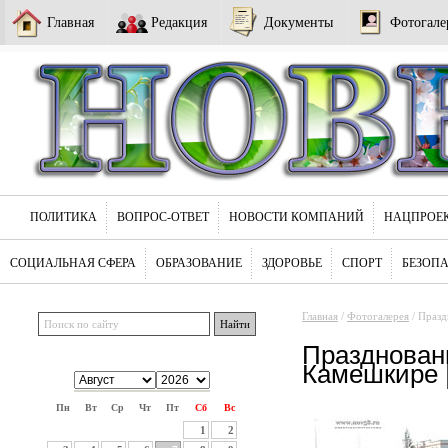
Главная
Редакция
Документы
Фотогале
ПОЛИТИКА
ВОПРОС-ОТВЕТ
НОВОСТИ КОМПАНИЙ
НАЦПРОЕ
СОЦИАЛЬНАЯ СФЕРА
ОБРАЗОВАНИЕ
ЗДОРОВЬЕ
СПОРТ
БЕЗОП
Главная
/
Фотогалерея
/ Празд
Празднован
Камешкире |
Пн
Вт
Ср
Чт
Пт
Сб
Вс
Празднование проводов зимы в
1
2
Камешкире | Новь