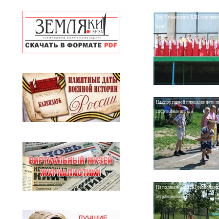
Хор Чумаевского БДЦ исполняет
поле"
На спортивной площадке дети и
спортивные игры
На поляне возле БДЦ расположи
аттракционов