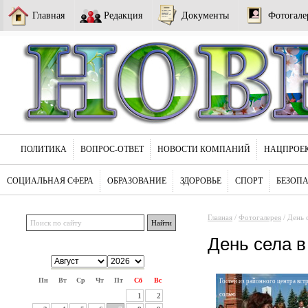
Главная
Редакция
Документы
Фотогале
ПОЛИТИКА
ВОПРОС-ОТВЕТ
НОВОСТИ КОМПАНИЙ
НАЦПРОЕ
СОЦИАЛЬНАЯ СФЕРА
ОБРАЗОВАНИЕ
ЗДОРОВЬЕ
СПОРТ
БЕЗОП
Главная
/
Фотогалерея
/ День 
День села 
Пн
Вт
Ср
Чт
Пт
Сб
Вс
Гостей из районного центра вст
солью
1
2