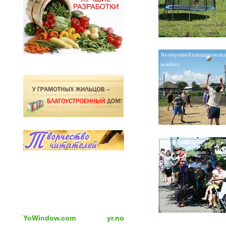
На спортивной площадки молоде
волейбол
Жители села во время концерта с
солнца в тени деревьев
YoWindow.com
yr.no