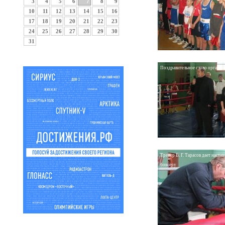
3
4
5
6
7
8
9
10
11
12
13
14
15
16
17
18
19
20
21
22
23
24
25
26
27
28
29
30
31
Поздравительное слово организ
Тренер В. Г. Тарасов дает наст
боксеру