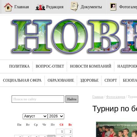
Главная
Редакция
Документы
Фотогале
ПОЛИТИКА
ВОПРОС-ОТВЕТ
НОВОСТИ КОМПАНИЙ
НАЦПРОЕ
СОЦИАЛЬНАЯ СФЕРА
ОБРАЗОВАНИЕ
ЗДОРОВЬЕ
СПОРТ
БЕЗОП
Главная
/
Фотогалерея
/ Турни
Турнир по б
Пн
Вт
Ср
Чт
Пт
Сб
Вс
Торжественное построение ком
1
2