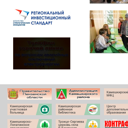
Ярмарка учебных мест Абитури
Камешкирском районе | Новь