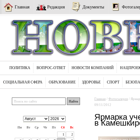
Главная
Редакция
Документы
Фотогале
ПОЛИТИКА
ВОПРОС-ОТВЕТ
НОВОСТИ КОМПАНИЙ
НАЦПРОЕ
СОЦИАЛЬНАЯ СФЕРА
ОБРАЗОВАНИЕ
ЗДОРОВЬЕ
СПОРТ
БЕЗОП
Главная
/
Фотогалерея
/ Ярмар
09/11/2012
Ярмарка уч
в Камешкирс
Пн
Вт
Ср
Чт
Пт
Сб
Вс
1
2
Ярмарка учебных мест Абитури