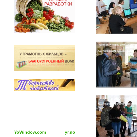
Ярмарка учебных мест Абитури
Камешкирском районе | Новь
Ярмарка учебных мест Абитури
Камешкирском районе | Новь
YoWindow.com
yr.no