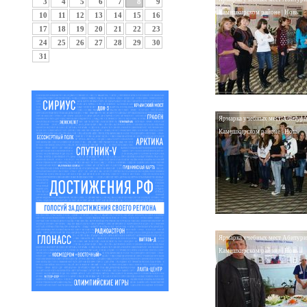
3
4
5
6
7
8
9
Камешкирском районе | Новь
10
11
12
13
14
15
16
17
18
19
20
21
22
23
24
25
26
27
28
29
30
31
Ярмарка учебных мест Абитури
Камешкирском районе | Новь
Ярмарка учебных мест Абитури
Камешкирском районе | Новь