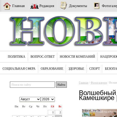
Главная
Редакция
Документы
Фотогале
ПОЛИТИКА
ВОПРОС-ОТВЕТ
НОВОСТИ КОМПАНИЙ
НАЦПРОЕ
СОЦИАЛЬНАЯ СФЕРА
ОБРАЗОВАНИЕ
ЗДОРОВЬЕ
СПОРТ
БЕЗОП
Главная
/
Фотогалерея
/ Волше
Волшебный 
Камешкире |
Пн
Вт
Ср
Чт
Пт
Сб
Вс
Волшебный Новый год в Русско
1
2
Новь