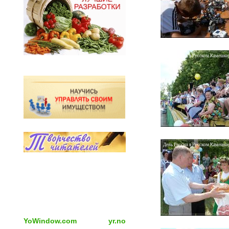
День России в Русском Камешкир
День России в Русском Камешкир
YoWindow.com
yr.no