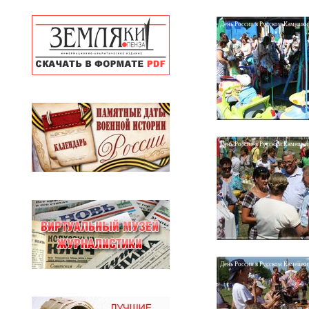
День России в Русском Камешкир
День России в Русском Камешкир
День России в Русском Камешкир