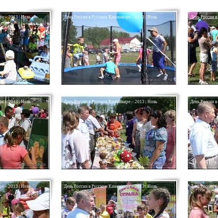
е – 2013 | Новь
День России в Русском Камешкире – 2013 | Новь
День России в
е – 2013 | Новь
День России в Русском Камешкире – 2013 | Новь
День России в
е – 2013 | Новь
День России в Русском Камешкире – 2013 | Новь
День России в