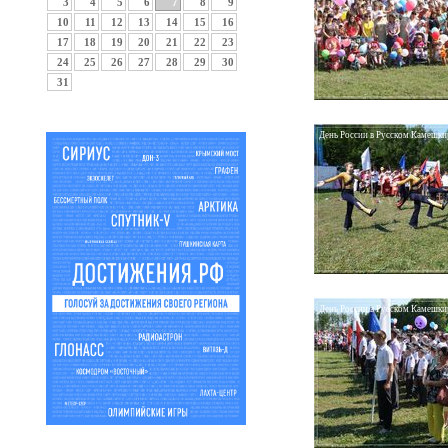
3
4
5
6
7
8
9
10
11
12
13
14
15
16
17
18
19
20
21
22
23
24
25
26
27
28
29
30
31
День России в Русском Камешкир
День России в Русском Камешкир