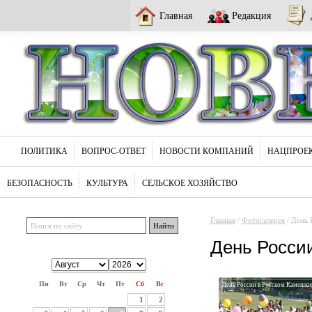
Главная
Редакция
ПОЛИТИКА
ВОПРОС-ОТВЕТ
НОВОСТИ КОМПАНИЙ
НАЦПРОЕ
БЕЗОПАСНОСТЬ
КУЛЬТУРА
СЕЛЬСКОЕ ХОЗЯЙСТВО
Главная
/
Фотогалерея
/ День 
День Росси
Пн
Вт
Ср
Чт
Пт
Сб
Вс
День России в Русском Камешкир
1
2