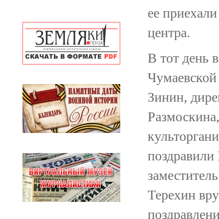
ее приехали
центра.
В тот день 
Чумаевской
Зинин, дир
Размоскина,
культоргани
поздравили
заместитель
Терехин вру
поздравлени