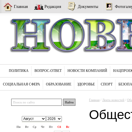
Главная
Редакция
Документы
Фотогале
ПОЛИТИКА
ВОПРОС-ОТВЕТ
НОВОСТИ КОМПАНИЙ
НАЦПРОЕ
СОЦИАЛЬНАЯ СФЕРА
ОБРАЗОВАНИЕ
ЗДОРОВЬЕ
СПОРТ
БЕЗОП
Главная
/
Лента новостей
/
Об
Общес
Пн
Вт
Ср
Чт
Пт
Сб
Вс