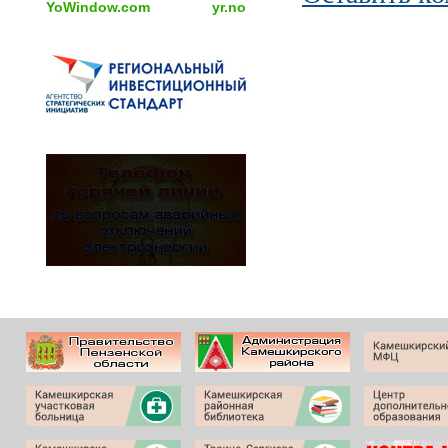
YoWindow.com
yr.no