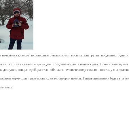
а начальных классов, их классные руководители, воспитатели группы продленного дня и
кам, что зима - тяжелое время для птиц, зимующих в наших краях. В это время задача п
не доступен, птицы перебираются поближе к человеческому жилью и поэтому мы должн
дителями кормушки и развесили их на территории школы. Теперь школьники будут в тече
du-penza.ru