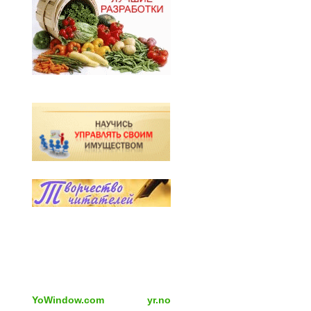
YoWindow.com
yr.no