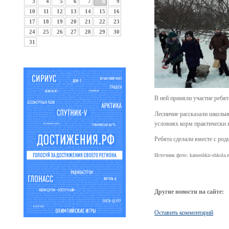
3
4
5
6
7
8
9
10
11
12
13
14
15
16
17
18
19
20
21
22
23
24
25
26
27
28
29
30
31
В ней приняли участие ребят
Лесничие рассказали школьни
условиях корм практически 
Ребята сделали вместе с ро
Источник фото: kameshkir-shkola.e
Другие новости на сайте:
Оставить комментарий