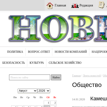
Главная
Редакция
ПОЛИТИКА
ВОПРОС-ОТВЕТ
НОВОСТИ КОМПАНИЙ
НАЦПРОЕ
БЕЗОПАСНОСТЬ
КУЛЬТУРА
СЕЛЬСКОЕ ХОЗЯЙСТВО
Главная
/
Лента новостей
/
Об
Общество
Камешк
Пн
Вт
Ср
Чт
Пт
Сб
Вс
14.01.2020
1
2