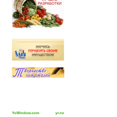
YoWindow.com
yr.no