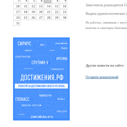
3
4
5
6
7
8
9
Заместитель руководителя Г
10
11
12
13
14
15
16
17
18
19
20
21
22
23
Выдача дерматологических 
24
25
26
27
28
29
30
На работах, связанных с неу
31
наличие в санитарно-бытовых
Другие новости на сайте:
Оставить комментарий