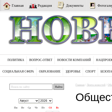
Главная
Редакция
Документы
Фотогале
ПОЛИТИКА
ВОПРОС-ОТВЕТ
НОВОСТИ КОМПАНИЙ
НАЦПРОЕ
СОЦИАЛЬНАЯ СФЕРА
ОБРАЗОВАНИЕ
ЗДОРОВЬЕ
СПОРТ
БЕЗОП
Главная
/
Лента новостей
/
Об
Общес
Пн
Вт
Ср
Чт
Пт
Сб
Вс