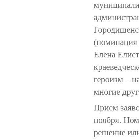
муниципалит
администрац
Городищенск
(номинация
Елена Елист
краеведческ
героизм – н
многие дру
Прием заяво
ноября. Ном
решение ил