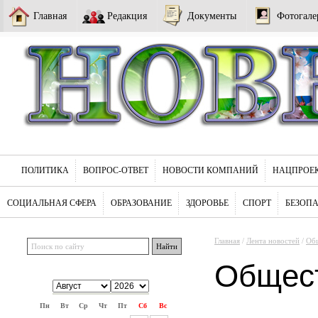
Главная
Редакция
Документы
Фотогале
ПОЛИТИКА
ВОПРОС-ОТВЕТ
НОВОСТИ КОМПАНИЙ
НАЦПРОЕ
СОЦИАЛЬНАЯ СФЕРА
ОБРАЗОВАНИЕ
ЗДОРОВЬЕ
СПОРТ
БЕЗОП
Главная
/
Лента новостей
/
Об
Общес
Пн
Вт
Ср
Чт
Пт
Сб
Вс