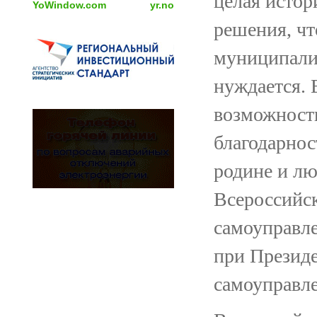
целая истор
YoWindow.com
yr.no
решения, чт
муниципалит
нуждается. 
возможность
благодарнос
родине и лю
Всероссийск
самоуправл
при Президе
самоуправл