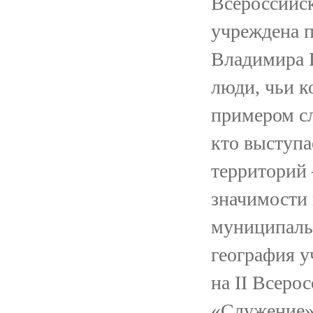
Всероссийс
учреждена 
Владимира П
люди, чьи к
примером сл
кто выступа
территорий 
значимости 
муниципаль
география у
на II Всер
«Служение» 