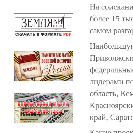
На соискан
более 15 тыс
самом разга
Наибольшую
Приволжски
федеральные
лидерами по
область, Ке
Красноярски
край, Сарат
Какие проек