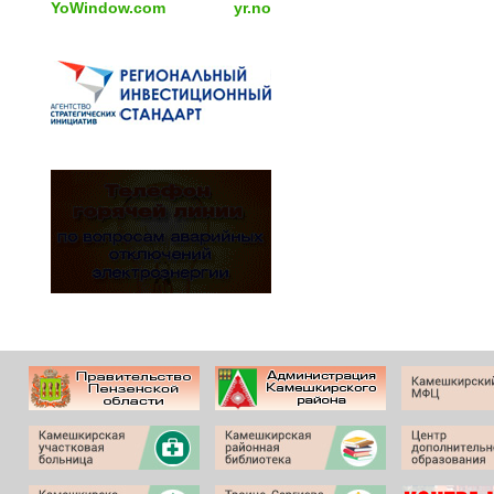
YoWindow.com
yr.no