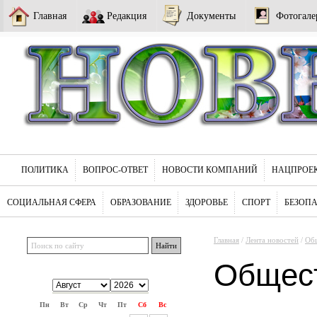
Главная
Редакция
Документы
Фотогале
ПОЛИТИКА
ВОПРОС-ОТВЕТ
НОВОСТИ КОМПАНИЙ
НАЦПРОЕ
СОЦИАЛЬНАЯ СФЕРА
ОБРАЗОВАНИЕ
ЗДОРОВЬЕ
СПОРТ
БЕЗОП
Главная
/
Лента новостей
/
Об
Общес
Пн
Вт
Ср
Чт
Пт
Сб
Вс