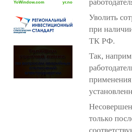
работодател
YoWindow.com
yr.no
Уволить сот
при наличии
ТК РФ.
Так, наприм
работодате
применения
установленн
Несовершен
только посл
соответству