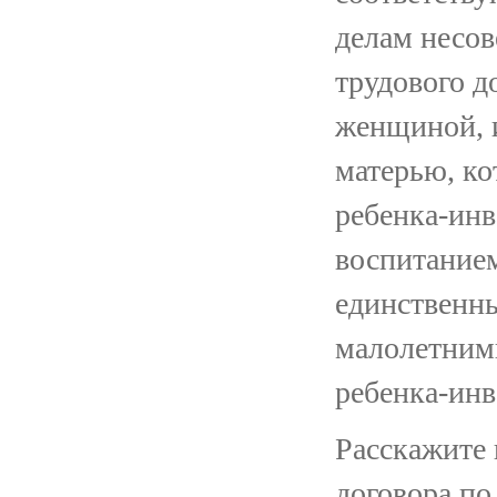
делам несо
трудового д
женщиной, и
матерью, ко
ребенка-ин
воспитанием
единственны
малолетним
ребенка-инв
Расскажите 
договора по