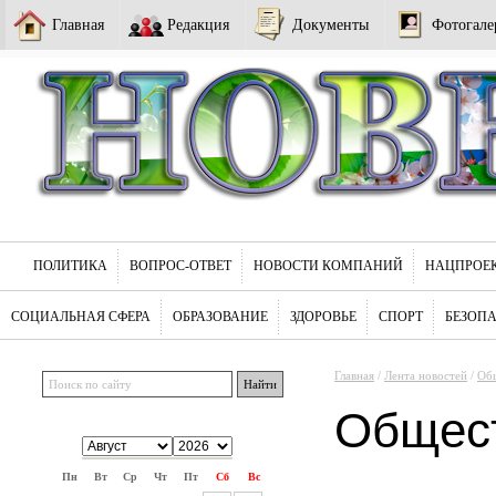
Главная
Редакция
Документы
Фотогале
ПОЛИТИКА
ВОПРОС-ОТВЕТ
НОВОСТИ КОМПАНИЙ
НАЦПРОЕ
СОЦИАЛЬНАЯ СФЕРА
ОБРАЗОВАНИЕ
ЗДОРОВЬЕ
СПОРТ
БЕЗОП
Главная
/
Лента новостей
/
Об
Общес
Пн
Вт
Ср
Чт
Пт
Сб
Вс