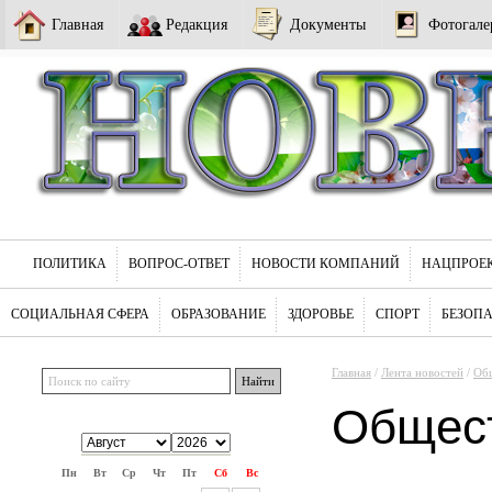
Главная
Редакция
Документы
Фотогале
ПОЛИТИКА
ВОПРОС-ОТВЕТ
НОВОСТИ КОМПАНИЙ
НАЦПРОЕ
СОЦИАЛЬНАЯ СФЕРА
ОБРАЗОВАНИЕ
ЗДОРОВЬЕ
СПОРТ
БЕЗОП
Главная
/
Лента новостей
/
Об
Общес
Пн
Вт
Ср
Чт
Пт
Сб
Вс