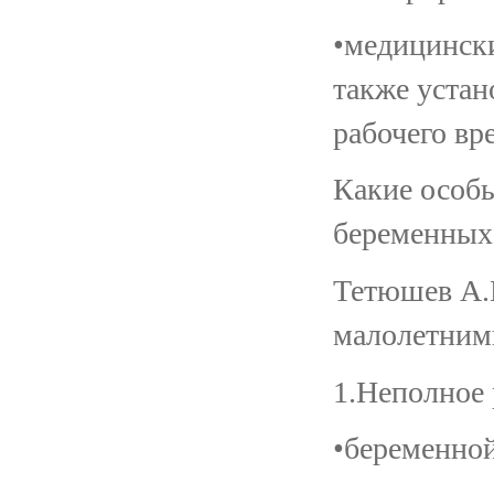
•медицински
также уста
рабочего вр
Какие особы
беременных
Тетюшев А.
малолетними
1.Неполное 
•беременно