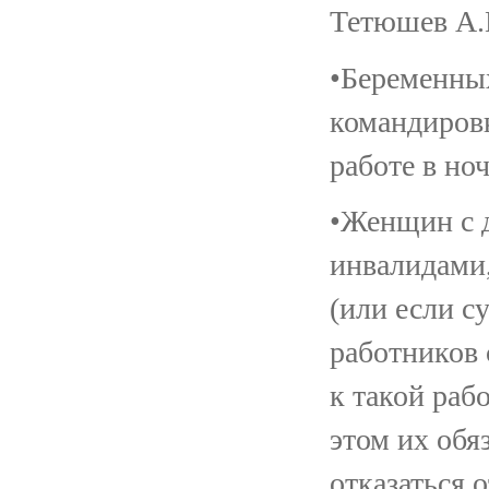
Тетюшев А.Н
•Беременны
командировк
работе в но
•Женщин с д
инвалидами,
(или если с
работников 
к такой раб
этом их обя
отказаться 