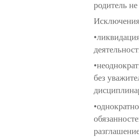
родитель не
Исключения,
•ликвидаци
деятельнос
•неоднократ
без уважит
дисциплинар
•однократно
обязанносте
разглашени