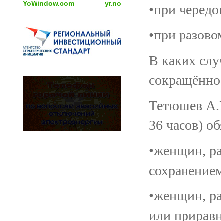
YoWindow.com
yr.no
•при чередо
•при разово
В каких слу
сокращённое
Тетюшев А.Н
36 часов) об
•женщин, ра
сохранением
•женщин, р
или приравн