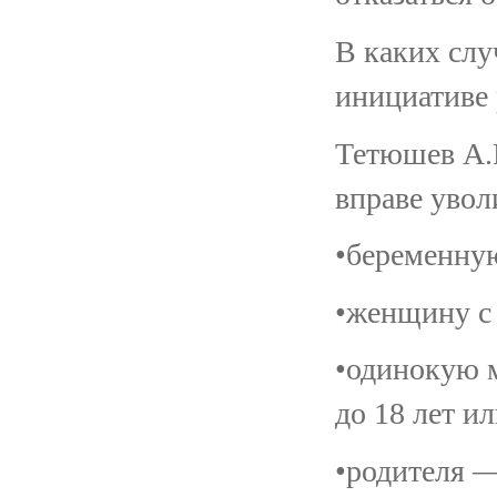
В каких слу
инициативе 
Тетюшев А.Н
вправе увол
•беременну
•женщину с 
•одинокую 
до 18 лет ил
•родителя —