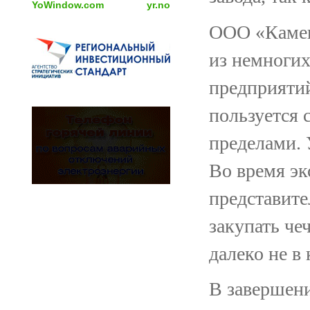
YoWindow.com
yr.no
ООО «Камеш
из немноги
предприятий
пользуется с
пределами. 
Во время эк
представит
закупать че
далеко не в
В завершени