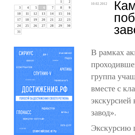
Кам
1
2
10.02.2012
3
4
5
6
7
8
9
поб
10
11
12
13
14
15
16
17
18
19
20
21
22
23
зав
24
25
26
27
28
29
30
31
В рамках а
проходивше
группа учащи
вместе с кл
экскурсией
завод».
Экскурсию п