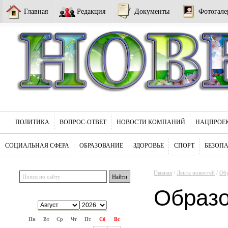
Главная
Редакция
Документы
Фотогале
ПОЛИТИКА
ВОПРОС-ОТВЕТ
НОВОСТИ КОМПАНИЙ
НАЦПРОЕ
СОЦИАЛЬНАЯ СФЕРА
ОБРАЗОВАНИЕ
ЗДОРОВЬЕ
СПОРТ
БЕЗОП
Главная
/
Лента новостей
/
Обр
Образ
Пн
Вт
Ср
Чт
Пт
Сб
Вс