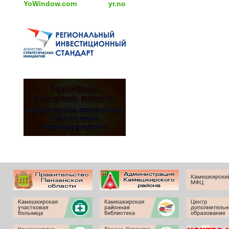
YoWindow.com
yr.no