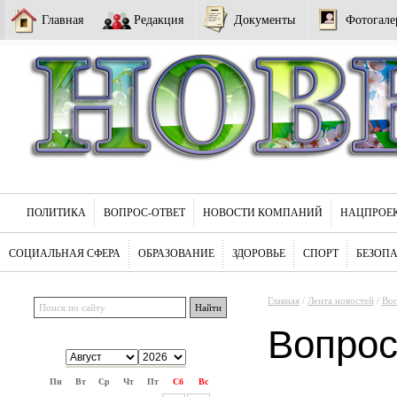
Главная
Редакция
Документы
Фотогале
ПОЛИТИКА
ВОПРОС-ОТВЕТ
НОВОСТИ КОМПАНИЙ
НАЦПРОЕ
СОЦИАЛЬНАЯ СФЕРА
ОБРАЗОВАНИЕ
ЗДОРОВЬЕ
СПОРТ
БЕЗОП
Главная
/
Лента новостей
/
Воп
Вопрос
Пн
Вт
Ср
Чт
Пт
Сб
Вс