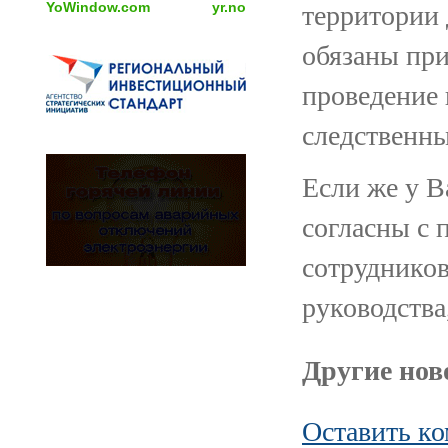
YoWindow.com
yr.no
территории 
обязаны при
проведение
следственны
Если же у В
согласны с 
сотруднико
руководства
Другие ново
Оставить к