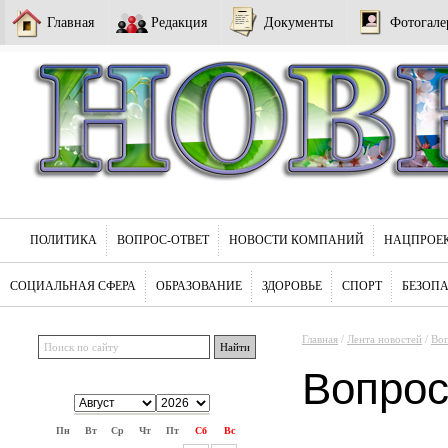
Главная
Редакция
Документы
Фотогале
ПОЛИТИКА
ВОПРОС-ОТВЕТ
НОВОСТИ КОМПАНИЙ
НАЦПРОЕ
СОЦИАЛЬНАЯ СФЕРА
ОБРАЗОВАНИЕ
ЗДОРОВЬЕ
СПОРТ
БЕЗОП
Главная
/
Лента новостей
/
Воп
Вопрос
Пн
Вт
Ср
Чт
Пт
Сб
Вс