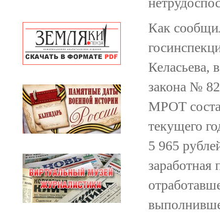
нетрудоспос
Как сообщи
госинспекци
Келасьева, 
закона № 82
МРОТ состав
текущего го
5 965 рубле
заработная 
отработавш
выполнившег