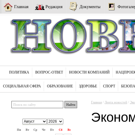
Главная
Редакция
Документы
Фотогале
ПОЛИТИКА
ВОПРОС-ОТВЕТ
НОВОСТИ КОМПАНИЙ
НАЦПРОЕ
СОЦИАЛЬНАЯ СФЕРА
ОБРАЗОВАНИЕ
ЗДОРОВЬЕ
СПОРТ
БЕЗОП
Главная
/
Лента новостей
/
Эк
Эконо
Пн
Вт
Ср
Чт
Пт
Сб
Вс