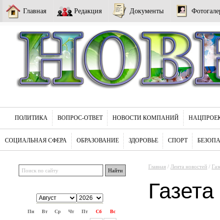
Главная
Редакция
Документы
Фотогале
ПОЛИТИКА
ВОПРОС-ОТВЕТ
НОВОСТИ КОМПАНИЙ
НАЦПРОЕ
СОЦИАЛЬНАЯ СФЕРА
ОБРАЗОВАНИЕ
ЗДОРОВЬЕ
СПОРТ
БЕЗОП
Главная
/
Лента новостей
/
Газ
Газета
Пн
Вт
Ср
Чт
Пт
Сб
Вс