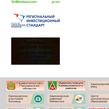
YoWindow.com
yr.no