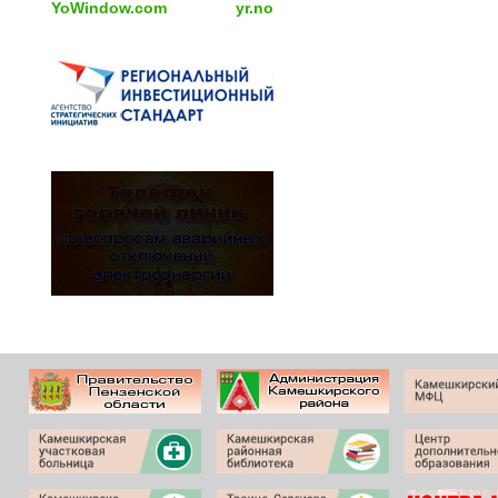
YoWindow.com
yr.no