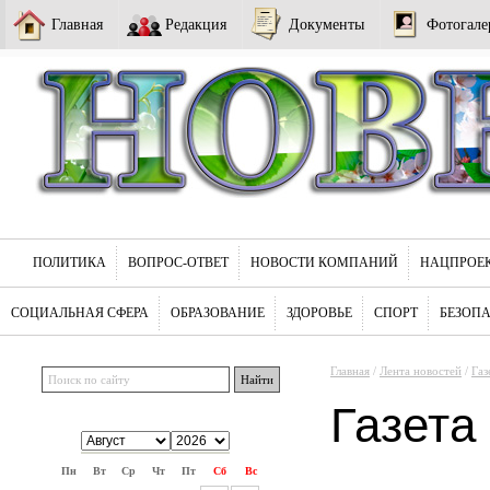
Главная
Редакция
Документы
Фотогале
ПОЛИТИКА
ВОПРОС-ОТВЕТ
НОВОСТИ КОМПАНИЙ
НАЦПРОЕ
СОЦИАЛЬНАЯ СФЕРА
ОБРАЗОВАНИЕ
ЗДОРОВЬЕ
СПОРТ
БЕЗОП
Главная
/
Лента новостей
/
Газ
Газета
Пн
Вт
Ср
Чт
Пт
Сб
Вс