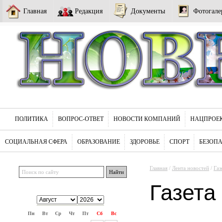
Главная
Редакция
Документы
Фотогале
ПОЛИТИКА
ВОПРОС-ОТВЕТ
НОВОСТИ КОМПАНИЙ
НАЦПРОЕ
СОЦИАЛЬНАЯ СФЕРА
ОБРАЗОВАНИЕ
ЗДОРОВЬЕ
СПОРТ
БЕЗОП
Главная
/
Лента новостей
/
Газ
Газета
Пн
Вт
Ср
Чт
Пт
Сб
Вс