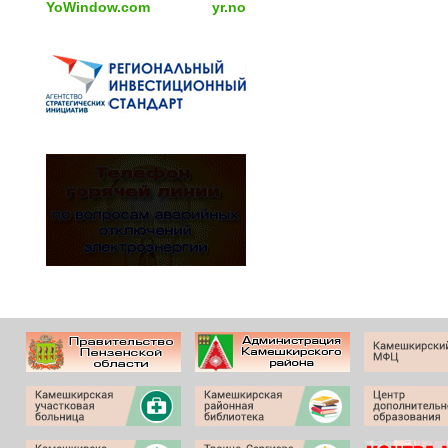
YoWindow.com
yr.no