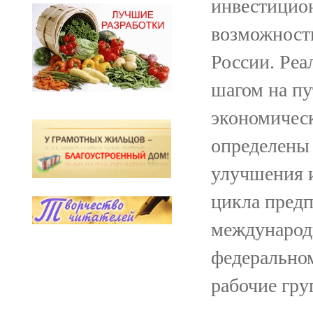
инвестицион
возможности
России. Реа
шагом на пу
экономическ
определены
улучшения и
цикла предп
международ
федерально
рабочие гру