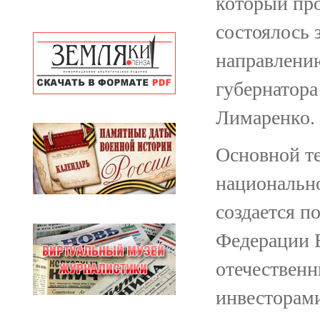
который про
состоялось 
направлени
губернатора
Лимаренко.
Основной те
национально
создается п
Федерации 
отечествен
инвесторам