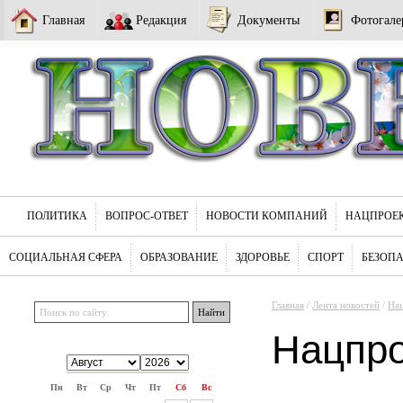
Главная
Редакция
Документы
Фотогале
ПОЛИТИКА
ВОПРОС-ОТВЕТ
НОВОСТИ КОМПАНИЙ
НАЦПРОЕ
СОЦИАЛЬНАЯ СФЕРА
ОБРАЗОВАНИЕ
ЗДОРОВЬЕ
СПОРТ
БЕЗОП
Главная
/
Лента новостей
/
На
Нацпр
Пн
Вт
Ср
Чт
Пт
Сб
Вс