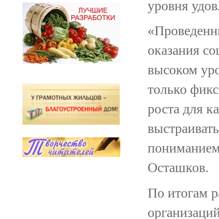
уровня удов
«Проведенны
оказания со
высоком ур
только фикс
роста для к
выстраивать
пониманием
Осташков.
По итогам р
организаций