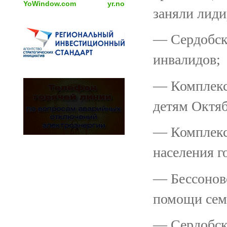
YoWindow.com
yr.no
заняли лид
— Сердобск
инвалидов;
— Комплекс
детям Октяб
— Комплекс
населения г
— Бессонов
помощи семь
— Сердобск