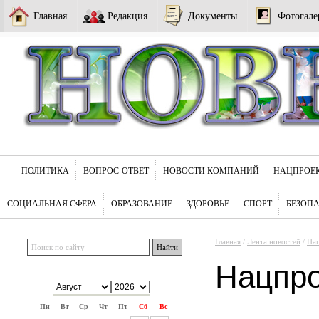
Главная
Редакция
Документы
Фотогале
ПОЛИТИКА
ВОПРОС-ОТВЕТ
НОВОСТИ КОМПАНИЙ
НАЦПРОЕ
СОЦИАЛЬНАЯ СФЕРА
ОБРАЗОВАНИЕ
ЗДОРОВЬЕ
СПОРТ
БЕЗОП
Главная
/
Лента новостей
/
На
Нацпр
Пн
Вт
Ср
Чт
Пт
Сб
Вс