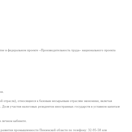
тие в федеральном проекте «Производительность труда» национального проекта
ии.
ой отрасли), относящиеся к базовым несырьевым отраслям экономики, включая
. Доля участия налоговых резидентов иностранных государств в уставном капитале
в личном кабинете.
развития промышленности Пензенской области по телефону: 32-95-58 или