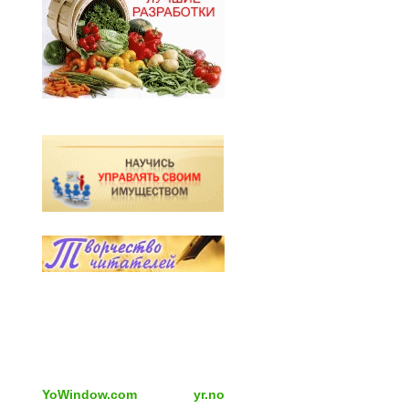
YoWindow.com
yr.no