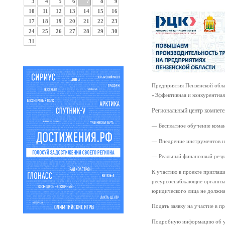
3
4
5
6
7
8
9
10
11
12
13
14
15
16
17
18
19
20
21
22
23
24
25
26
27
28
29
30
31
Предприятия Пензенской обла
«Эффективная и конкурентная
Региональный центр компете
— Бесплатное обучение кома
— Внедрение инструментов на
— Реальный финансовый резул
К участию в проекте приглаш
ресурсоснабжающие организац
юридического лица не должн
Подать заявку на участие в 
Подробную информацию об уча