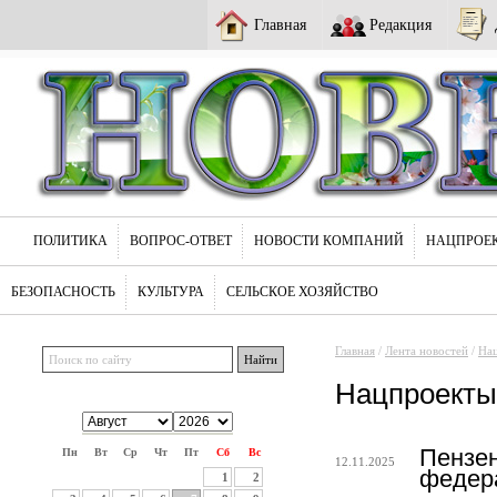
Главная
Редакция
ПОЛИТИКА
ВОПРОС-ОТВЕТ
НОВОСТИ КОМПАНИЙ
НАЦПРОЕ
БЕЗОПАСНОСТЬ
КУЛЬТУРА
СЕЛЬСКОЕ ХОЗЯЙСТВО
Главная
/
Лента новостей
/
На
Нацпроекты
Пензе
Пн
Вт
Ср
Чт
Пт
Сб
Вс
12.11.2025
федера
1
2