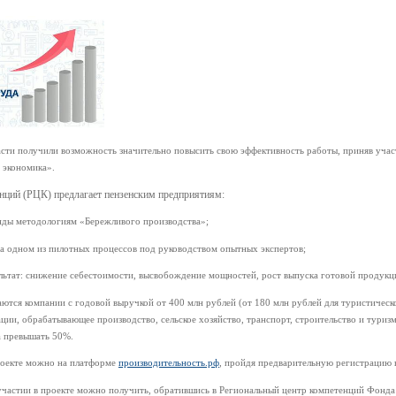
сти получили возможность значительно повысить свою эффективность работы, приняв учас
 экономика».
нций (РЦК) предлагает пензенским предприятиям:
нды методологиям «Бережливого производства»;
 одном из пилотных процессов под руководством опытных экспертов;
ьтат: снижение себестоимости, высвобождение мощностей, рост выпуска готовой продукц
аются компании с годовой выручкой от 400 млн рублей (от 180 млн рублей для туристическ
ии, обрабатывающее производство, сельское хозяйство, транспорт, строительство и туризм
а превышать 50%.
проекте можно на платформе
производительность.рф
, пройдя предварительную регистрацию 
стии в проекте можно получить, обратившись в Региональный центр компетенций Фонда 