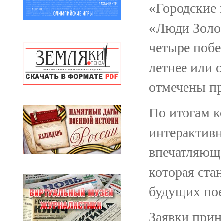
«Городские 
«Люди Золот
четыре побе
летнее или 
отмечены п
По итогам к
интерактивн
впечатляющи
которая ста
будущих пое
Заявки прин