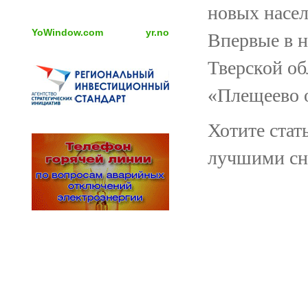
новых насел
YoWindow.com
yr.no
Впервые в 
Тверской об
«Плещеево 
Хотите стат
лучшими сн