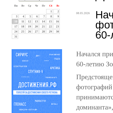
Пн
Вт
Ср
Чт
Пт
Сб
Вс
Нач
1
2
08.05.2026
3
4
5
6
7
8
9
фот
10
11
12
13
14
15
16
17
18
19
20
21
22
23
60-
24
25
26
27
28
29
30
31
Начался пр
60-летию Зо
Предстояще
фотографий 
принимаютс
доминанта»,