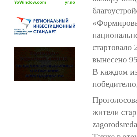
YoWindow.com
yr.no
благоустрой
«Формирова
национальн
стартовало 
вынесено 95
В каждом из
победителю,
Проголосова
жители стар
zagorodsred
Также в это