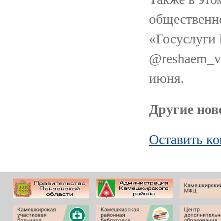
общественно
«Госуслуги
@reshaem_vm
июня.
Другие ново
Оставить к