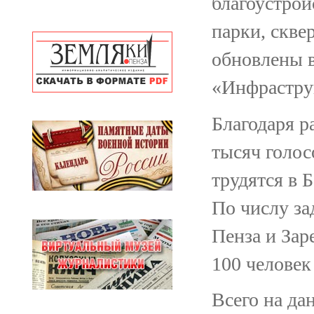
благоустрой
парки, скве
обновлены в
«Инфрастру
Благодаря р
тысяч голос
трудятся в 
По числу з
Пенза и Зар
100 человек 
Всего на да