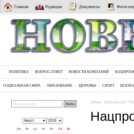
Главная
Редакция
Документы
Фотогале
ПОЛИТИКА
ВОПРОС-ОТВЕТ
НОВОСТИ КОМПАНИЙ
НАЦПРОЕ
СОЦИАЛЬНАЯ СФЕРА
ОБРАЗОВАНИЕ
ЗДОРОВЬЕ
СПОРТ
БЕЗОП
Главная
/
Лента новостей
/
На
Нацпр
Пн
Вт
Ср
Чт
Пт
Сб
Вс