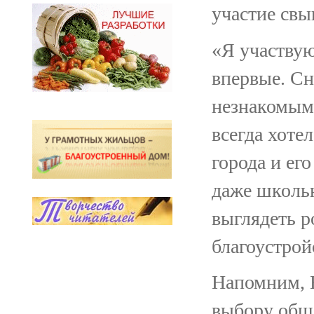
участие свы
«Я участвую
впервые. Сн
незнакомым 
всегда хоте
города и ег
даже школьн
выглядеть р
благоустрой
Напомним, 
выбору общ