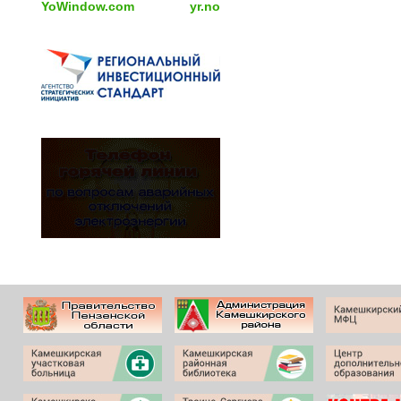
YoWindow.com
yr.no