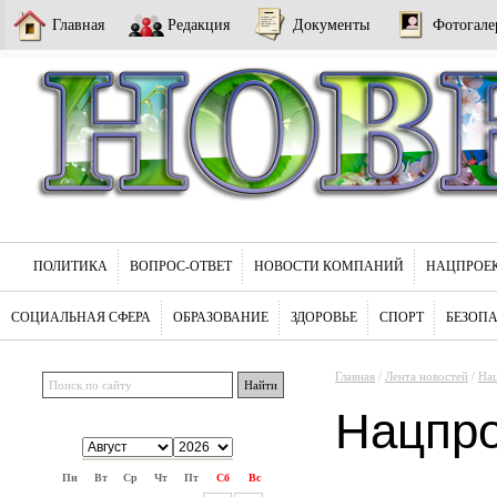
Главная
Редакция
Документы
Фотогале
ПОЛИТИКА
ВОПРОС-ОТВЕТ
НОВОСТИ КОМПАНИЙ
НАЦПРОЕ
СОЦИАЛЬНАЯ СФЕРА
ОБРАЗОВАНИЕ
ЗДОРОВЬЕ
СПОРТ
БЕЗОП
Главная
/
Лента новостей
/
На
Нацпр
Пн
Вт
Ср
Чт
Пт
Сб
Вс