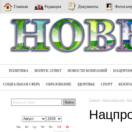
Главная
Редакция
Документы
Фотогале
ПОЛИТИКА
ВОПРОС-ОТВЕТ
НОВОСТИ КОМПАНИЙ
НАЦПРОЕ
СОЦИАЛЬНАЯ СФЕРА
ОБРАЗОВАНИЕ
ЗДОРОВЬЕ
СПОРТ
БЕЗОП
Главная
/
Лента новостей
/
На
Нацпр
Пн
Вт
Ср
Чт
Пт
Сб
Вс