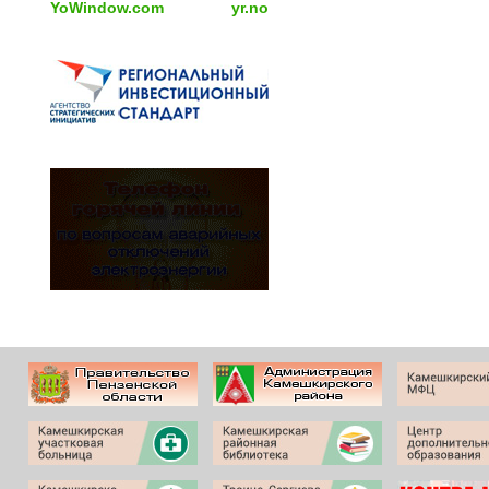
YoWindow.com
yr.no