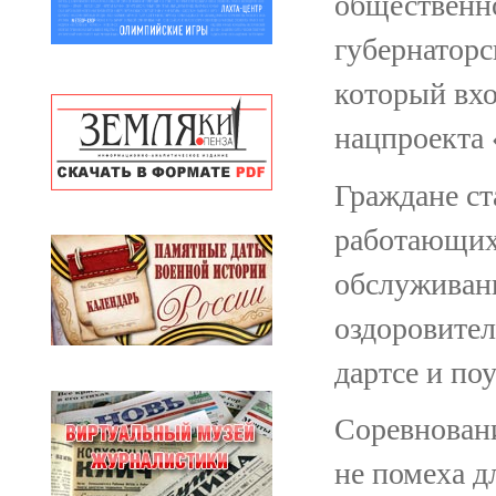
общественно
губернаторс
который вхо
нацпроекта 
Граждане ст
работающих 
обслуживани
оздоровител
дартсе и по
Соревновани
не помеха д