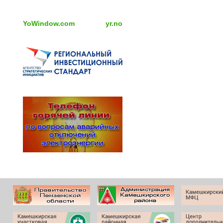
YoWindow.com
yr.no