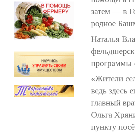
затем — в Г
родное Баш
Наталья Вла
фельдшерско
программы 
«Жители сел
ведь здесь 
главный вр
Ольга Хрян
пункту пос