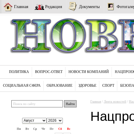
Главная
Редакция
Документы
Фотогале
ПОЛИТИКА
ВОПРОС-ОТВЕТ
НОВОСТИ КОМПАНИЙ
НАЦПРОЕ
СОЦИАЛЬНАЯ СФЕРА
ОБРАЗОВАНИЕ
ЗДОРОВЬЕ
СПОРТ
БЕЗОП
Главная
/
Лента новостей
/
На
Нацпр
Пн
Вт
Ср
Чт
Пт
Сб
Вс