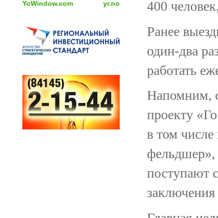
400 человек
YoWindow.com
yr.no
Ранее выезд
один-два ра
работать еж
Напомним, с
проекту «Го
в том числе
фельдшер», 
поступают с
заключения 
Главная цел