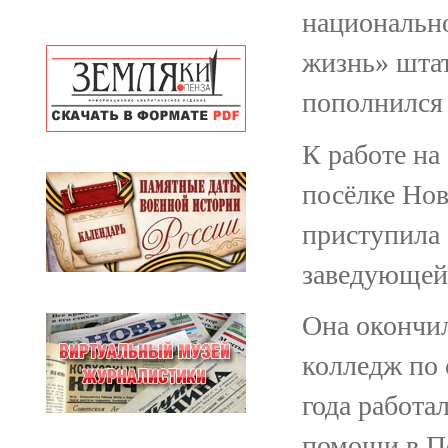
национально
жизнь» шта
пополнился
К работе на
посёлке Но
приступила 
заведующей
Она окончи
колледж по 
года работа
помощи в П