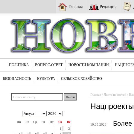
Главная
Редакция
ПОЛИТИКА
ВОПРОС-ОТВЕТ
НОВОСТИ КОМПАНИЙ
НАЦПРОЕ
БЕЗОПАСНОСТЬ
КУЛЬТУРА
СЕЛЬСКОЕ ХОЗЯЙСТВО
Главная
/
Лента новостей
/
На
Нацпроекты
Более 
Пн
Вт
Ср
Чт
Пт
Сб
Вс
19.05.2026
1
2