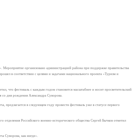
а». Мероприятие организовано администрацией района при поддержке правительства
прошел в соответствии с целями и задачами национального проекта «Туризм и
етил, что фестиваль с каждым годом становится масштабнее и носит просветительский
ия со дня рождения Александра Суворова.
а, предлагается в следующем году провести фестиваль уже в статусе первого
го отделения Российского военно-исторического общества Сергей Бычков отметил
ча Суворова, как нигде».