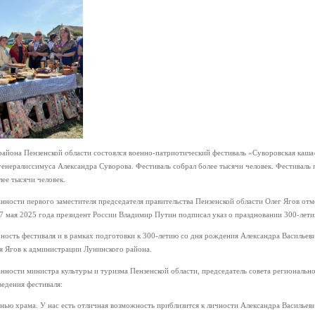
района Пензенской области состоялся военно-патриотический фестиваль «Суворовская каш
генералиссимуса Александра Суворова. Фестиваль собрал более тысячи человек. Фестиваль 
ее тысячи человек.
ности первого заместителя председателя правительства Пензенской области Олег Ягов отм
17 мая 2025 года президент России Владимир Путин подписал указ о праздновании 300-лет
ость фестиваля и в рамках подготовки к 300‑летию со дня рождения Александра Васильевич
я Ягов к администрации Лунинского района.
ности министра культуры и туризма Пензенской области, председатель совета регионально
едения фестиваля:
нью храма. У нас есть отличная возможность приблизится к личности Александра Васильеви