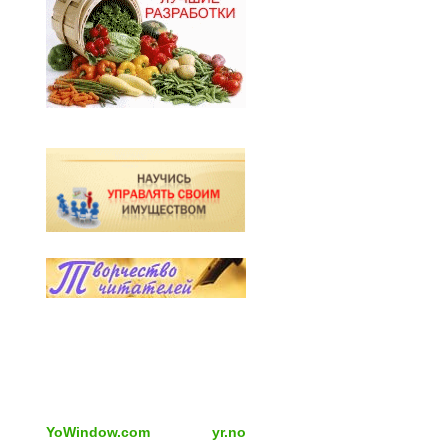
YoWindow.com
yr.no