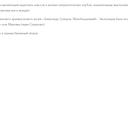
ы презентация кадетских классов и военно-патриотических клубов, показательные выступле
 промыслов и концерт.
зенского краеведческого музея «Александр Суворов. Непобежденный». Экспозиция была пос
ю села Маровка (ныне Суворово).
 и туризма Пензенской области