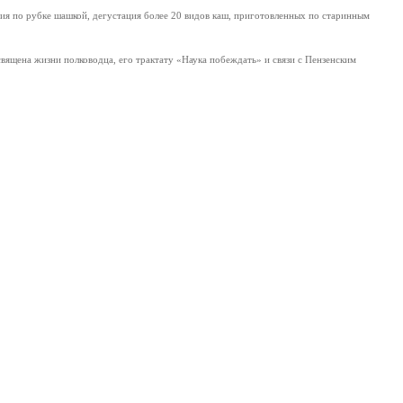
ния по рубке шашкой, дегустация более 20 видов каш, приготовленных по старинным
вящена жизни полководца, его трактату «Наука побеждать» и связи с Пензенским