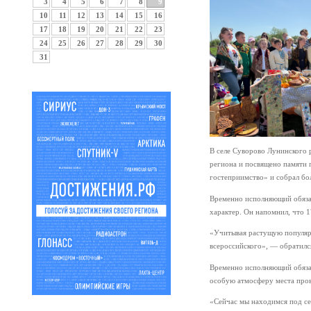
3
4
5
6
7
8
9
10
11
12
13
14
15
16
17
18
19
20
21
22
23
24
25
26
27
28
29
30
31
В селе Суворово Лунинского 
региона и посвящено памяти 
гостеприимство» и собрал бол
Временно исполняющий обязан
характер. Он напомнил, что 
«Учитывая растущую популярн
всероссийского», — обратилс
Временно исполняющий обязан
особую атмосферу места пров
«Сейчас мы находимся под се