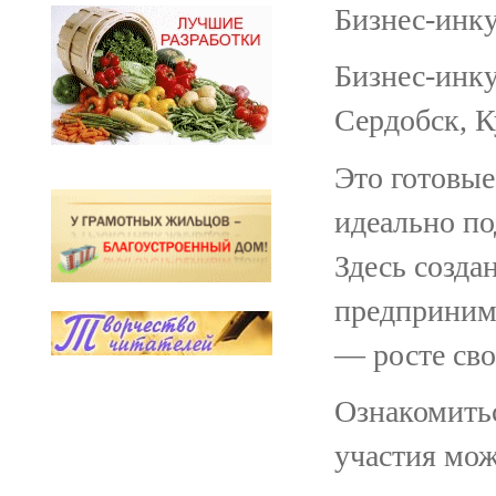
Бизнес‑инку
Бизнес‑инку
Сердобск, К
Это готовы
идеально по
Здесь созда
предпринима
— росте сво
Ознакомитьс
участия мож