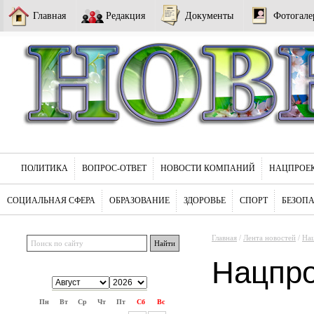
Главная
Редакция
Документы
Фотогале
ПОЛИТИКА
ВОПРОС-ОТВЕТ
НОВОСТИ КОМПАНИЙ
НАЦПРОЕ
СОЦИАЛЬНАЯ СФЕРА
ОБРАЗОВАНИЕ
ЗДОРОВЬЕ
СПОРТ
БЕЗОП
Главная
/
Лента новостей
/
На
Нацпр
Пн
Вт
Ср
Чт
Пт
Сб
Вс