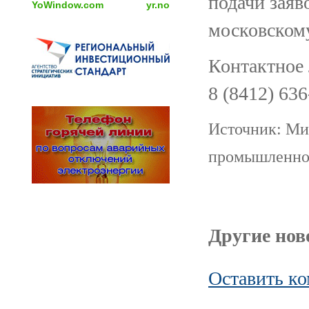
подачи заяв
YoWindow.com
yr.no
московскому
Контактное 
8 (8412) 636
Источник: Ми
промышленнос
Другие ново
Оставить к