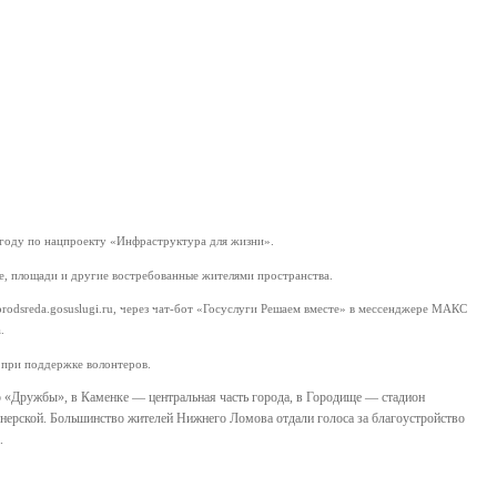
 году по нацпроекту «Инфраструктура для жизни».
е, площади и другие востребованные жителями пространства.
rodsreda.gosuslugi.ru, через чат-бот «Госуслуги Решаем вместе» в мессенджере МАКС
.
 при поддержке волонтеров.
 «Дружбы», в Каменке — центральная часть города, в Городище — стадион
ерской. Большинство жителей Нижнего Ломова отдали голоса за благоустройство
.