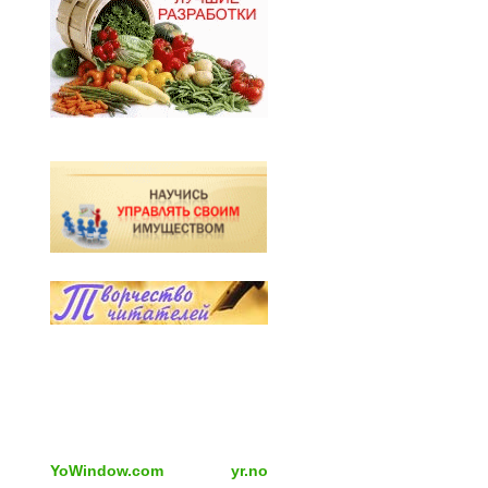
YoWindow.com
yr.no