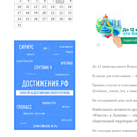
3
4
5
6
7
8
9
10
11
12
13
14
15
16
17
18
19
20
21
22
23
24
25
26
27
28
29
30
31
До 12 июня продлится Всерос
В списке для голосования — 
Принять участие в голосован
@reshaem_vmeste_bot, а такж
На сегодняшний день свой вы
Наибольшую активность проя
«Юность», в Лопатино — общ
общественной территории «Ю
Но ситуация может измениться