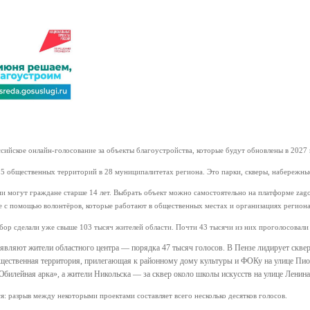
сийское онлайн-голосование за объекты благоустройства, которые будут обновлены в 2027
95 общественных территорий в 28 муниципалитетах региона. Это парки, скверы, набережны
ии могут граждане старше 14 лет. Выбрать объект можно самостоятельно на платформе zago
е с помощью волонтёров, которые работают в общественных местах и организациях региона
бор сделали уже свыше 103 тысяч жителей области. Почти 43 тысячи из них проголосовали
вляют жители областного центра — порядка 47 тысяч голосов. В Пензе лидирует сквер
ественная территория, прилегающая к районному дому культуры и ФОКу на улице Пион
билейная арка», а жители Никольска — за сквер около школы искусств на улице Ленина
: разрыв между некоторыми проектами составляет всего несколько десятков голосов.