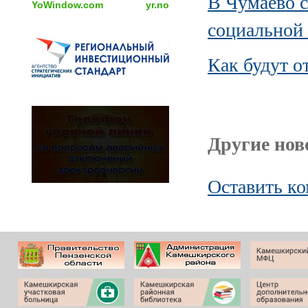
В Чумаево с
YoWindow.com
yr.no
социальной
Как будут о
Другие ново
Оставить к