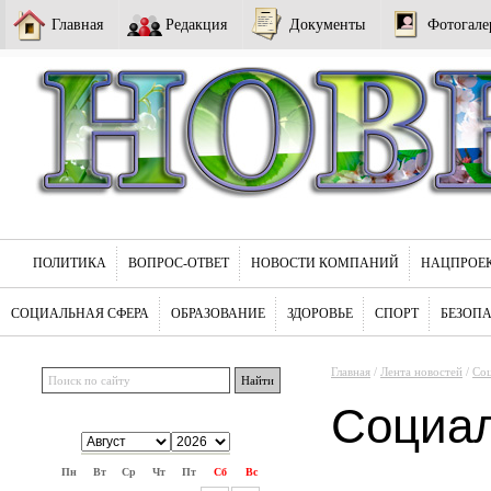
Главная
Редакция
Документы
Фотогале
ПОЛИТИКА
ВОПРОС-ОТВЕТ
НОВОСТИ КОМПАНИЙ
НАЦПРОЕ
СОЦИАЛЬНАЯ СФЕРА
ОБРАЗОВАНИЕ
ЗДОРОВЬЕ
СПОРТ
БЕЗОП
Главная
/
Лента новостей
/
Соц
Социа
Пн
Вт
Ср
Чт
Пт
Сб
Вс