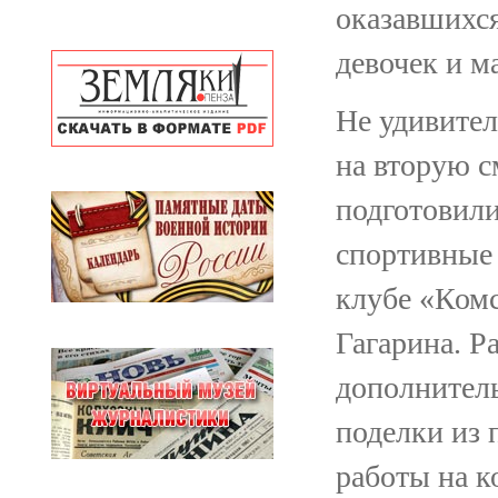
оказавшихся
девочек и м
Не удивител
на вторую с
подготовили
спортивные 
клубе «Комс
Гагарина. Р
дополнитель
поделки из 
работы на к