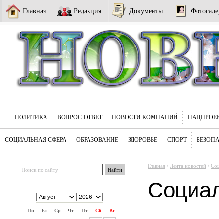
Главная
Редакция
Документы
Фотогале
ПОЛИТИКА
ВОПРОС-ОТВЕТ
НОВОСТИ КОМПАНИЙ
НАЦПРОЕ
СОЦИАЛЬНАЯ СФЕРА
ОБРАЗОВАНИЕ
ЗДОРОВЬЕ
СПОРТ
БЕЗОП
Главная
/
Лента новостей
/
Соц
Социа
Пн
Вт
Ср
Чт
Пт
Сб
Вс