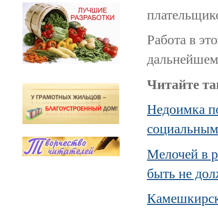
плательщик
Работа в эт
дальнейшем
Читайте та
Недоимка по
социальным
Мелочей в р
быть не до
Камешкирск