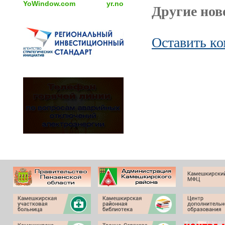
YoWindow.com
yr.no
Другие ново
Оставить к