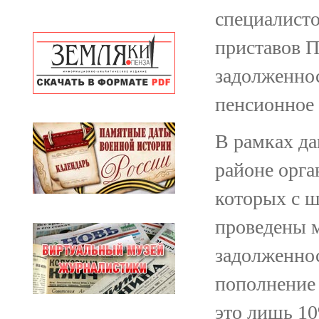
специалист
приставов П
задолженнос
пенсионное 
В рамках д
районе орга
которых с 
проведены 
задолженнос
пополнение 
это лишь 1