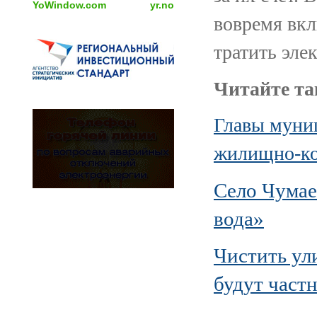
YoWindow.com
yr.no
вовремя вкл
тратить эле
Читайте та
Главы муниц
жилищно-ко
Село Чумае
вода»
Чистить ул
будут част