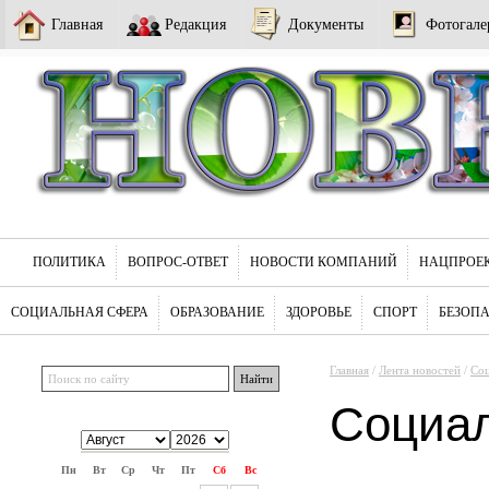
Главная
Редакция
Документы
Фотогале
ПОЛИТИКА
ВОПРОС-ОТВЕТ
НОВОСТИ КОМПАНИЙ
НАЦПРОЕ
СОЦИАЛЬНАЯ СФЕРА
ОБРАЗОВАНИЕ
ЗДОРОВЬЕ
СПОРТ
БЕЗОП
Главная
/
Лента новостей
/
Соц
Социа
Пн
Вт
Ср
Чт
Пт
Сб
Вс