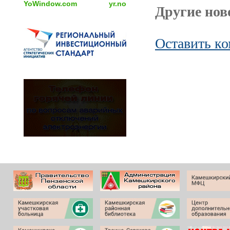
YoWindow.com
yr.no
Другие ново
Оставить к