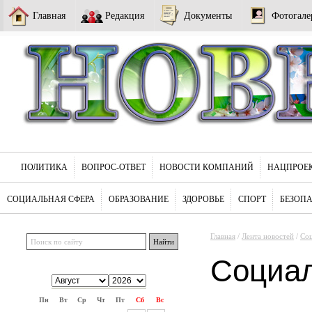
Главная
Редакция
Документы
Фотогале
ПОЛИТИКА
ВОПРОС-ОТВЕТ
НОВОСТИ КОМПАНИЙ
НАЦПРОЕ
СОЦИАЛЬНАЯ СФЕРА
ОБРАЗОВАНИЕ
ЗДОРОВЬЕ
СПОРТ
БЕЗОП
Главная
/
Лента новостей
/
Соц
Социа
Пн
Вт
Ср
Чт
Пт
Сб
Вс